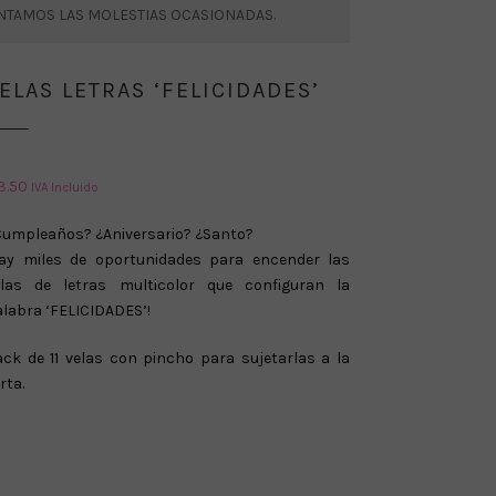
ENTAMOS LAS MOLESTIAS OCASIONADAS.
ELAS LETRAS ‘FELICIDADES’
3.50
IVA Incluido
Cumpleaños? ¿Aniversario? ¿Santo?
Hay miles de oportunidades para encender las
elas de letras multicolor que configuran la
labra ‘FELICIDADES’!
ck de 11 velas con pincho para sujetarlas a la
rta.