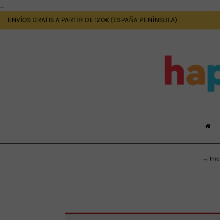
....
ENVÍOS GRATIS A PARTIR DE 120€ (ESPAÑA PENÍNSULA)
→ Inic