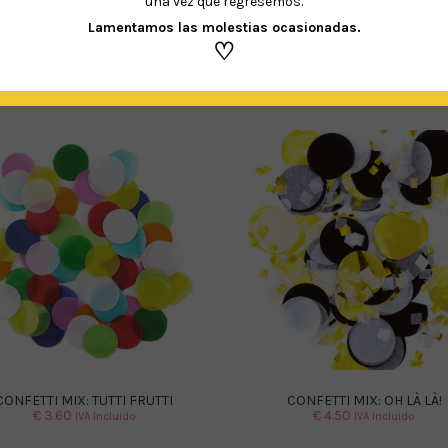
una vez que regresemos.
Lamentamos las molestias ocasionadas.
♡
PRODUCTOS RELACIONADOS
CONFETTI MIX: TUTTI FRUTTI
CONFETTI MIX: OH LÀ LÀ!
€
3.60
€
4.50
IVA Incluido
IVA Incluido