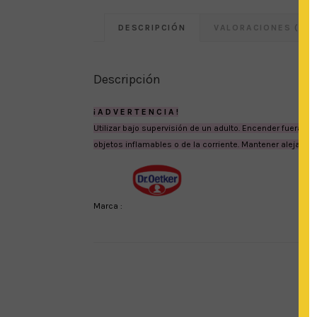
DESCRIPCIÓN
VALORACIONES (0)
Descripción
¡ A D V E R T E N C I A !
Utilizar bajo supervisión de un adulto. Encender fuera 
objetos inflamables o de la corriente. Mantener alejado de
Marca :