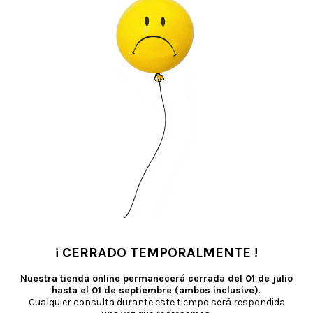
del alcance de los niños y las mascotas. Nunca deje una vela encendida desatend
 la luz solar. Extinguir y desechar con cuidado.
¡ CERRADO TEMPORALMENTE !
•
Nuestra tienda online permanecerá cerrada del
01 de julio
hasta el 01 de septiembre (ambos inclusive)
.
Cualquier consulta durante este tiempo será respondida