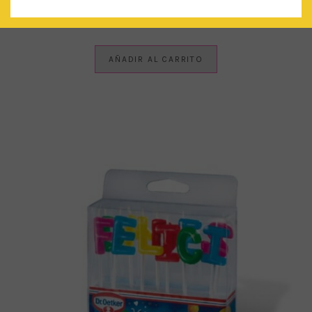
CONFETTI MIX: OH LÀ LÀ!
€
4.50
IVA Incluido
AÑADIR AL CARRITO