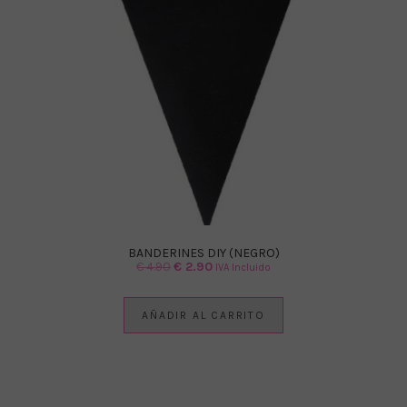
BANDERINES DIY (NEGRO)
El
El
€
4.90
€
2.90
IVA Incluido
precio
precio
original
actual
AÑADIR AL CARRITO
era:
es:
€ 4.90.
€ 2.90.