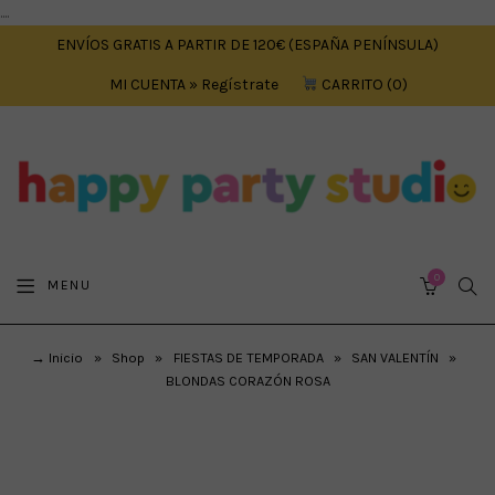
....
ENVÍOS GRATIS A PARTIR DE 120€ (ESPAÑA PENÍNSULA)
MI CUENTA » Regístrate
CARRITO
0
0
SEA
MENU
CART
→ Inicio
»
Shop
»
FIESTAS DE TEMPORADA
»
SAN VALENTÍN
»
BLONDAS CORAZÓN ROSA