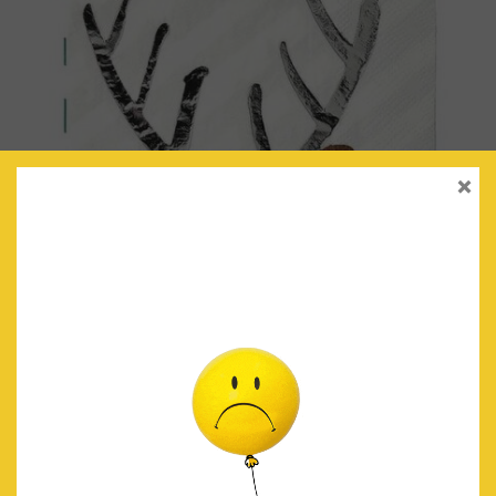
×
SERVILLETAS RENO DE NAVIDAD
€
4.20
IVA Incluido