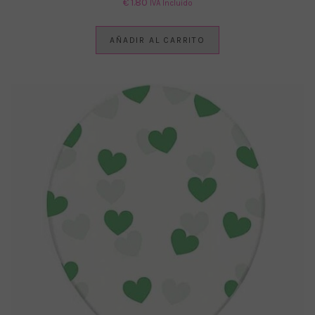
€
1.80
IVA Incluido
AÑADIR AL CARRITO