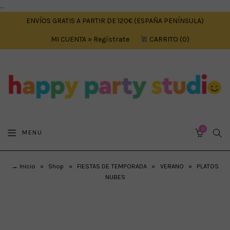
....
ENVÍOS GRATIS A PARTIR DE 120€ (ESPAÑA PENÍNSULA)
MI CUENTA » Regístrate
CARRITO
0
0
SEA
MENU
CART
→ Inicio
»
Shop
»
FIESTAS DE TEMPORADA
»
VERANO
»
PLATOS
NUBES