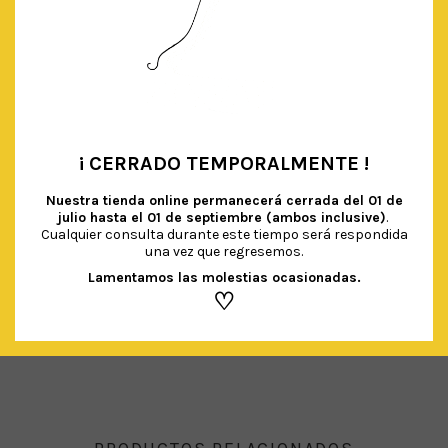
¡ CERRADO TEMPORALMENTE !
•
Nuestra tienda online permanecerá cerrada del
01 de
julio hasta el 01 de septiembre (ambos inclusive)
.
SERVILLETAS NUBES
Cualquier consulta durante este tiempo será respondida
€
4.00
IVA Incluido
una vez que regresemos.
Lamentamos las molestias ocasionadas.
AÑADIR AL CARRITO
♡