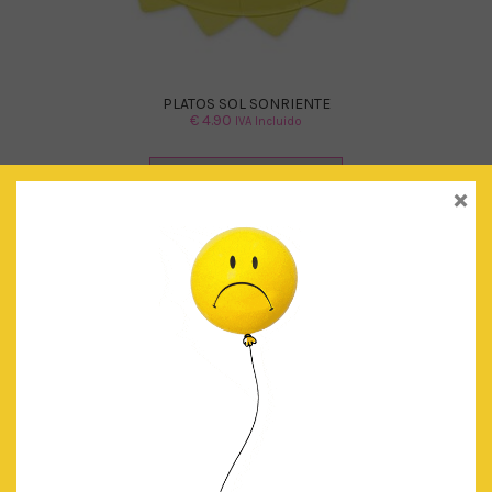
PLATOS SOL SONRIENTE
€
4.90
IVA Incluido
AÑADIR AL CARRITO
×