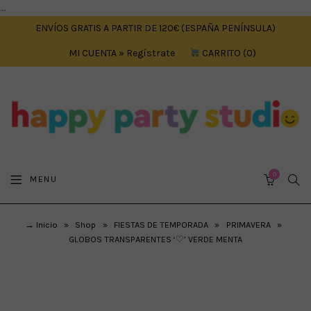
....
ENVÍOS GRATIS A PARTIR DE 120€ (ESPAÑA PENÍNSULA)
MI CUENTA » Regístrate
CARRITO
0
0
SEA
MENU
CART
→ Inicio
»
Shop
»
FIESTAS DE TEMPORADA
»
PRIMAVERA
»
GLOBOS TRANSPARENTES ‘♡’ VERDE MENTA