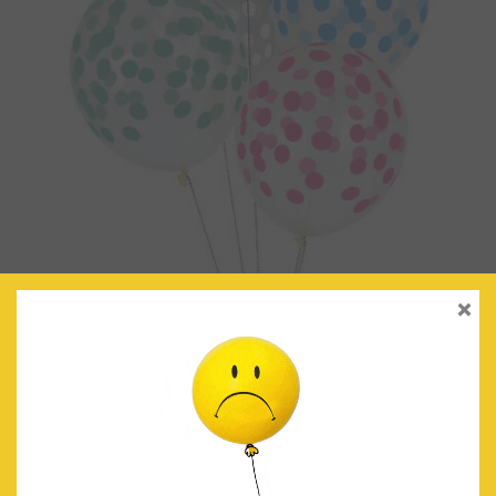
×
GLOBOS TRANSPARENTES CONFETTI MULTICOLOR PASTEL
€
4.90
IVA Incluido
AÑADIR AL CARRITO