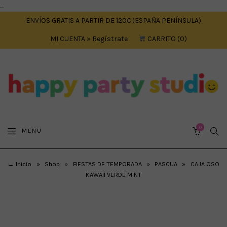
....
ENVÍOS GRATIS A PARTIR DE 120€ (ESPAÑA PENÍNSULA)
MI CUENTA » Regístrate
CARRITO
0
0
SEA
MENU
CART
→ Inicio
»
Shop
»
FIESTAS DE TEMPORADA
»
PASCUA
»
CAJA OSO
KAWAII VERDE MINT