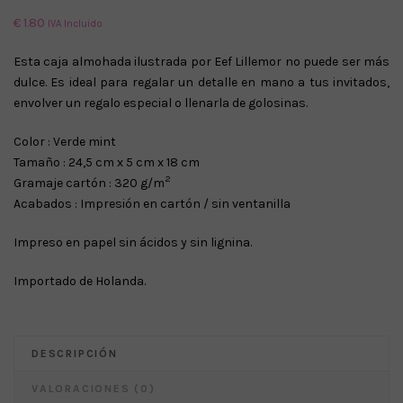
€
1.80
IVA Incluido
Esta caja almohada ilustrada por Eef Lillemor no puede ser más
dulce. Es ideal para regalar un detalle en mano a tus invitados,
envolver un regalo especial o llenarla de golosinas.
Color : Verde mint
Tamaño : 24,5 cm x 5 cm x 18 cm
2
Gramaje cartón : 320 g/m
Acabados : Impresión en cartón / sin ventanilla
Impreso en papel sin ácidos y sin lignina.
Importado de Holanda.
DESCRIPCIÓN
VALORACIONES (0)