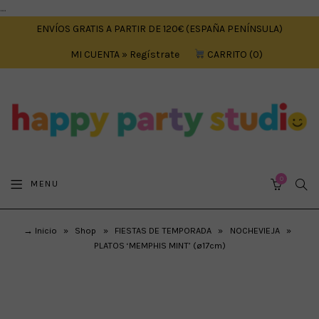
....
ENVÍOS GRATIS A PARTIR DE 120€ (ESPAÑA PENÍNSULA)
MI CUENTA » Regístrate
CARRITO
0
0
SEA
MENU
CART
→ Inicio
»
Shop
»
FIESTAS DE TEMPORADA
»
NOCHEVIEJA
»
PLATOS ‘MEMPHIS MINT’ (ø17cm)