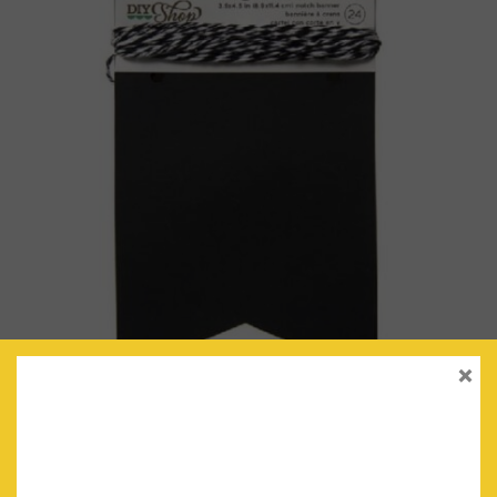
×
BANDERINES MINI (NEGRO)
€
3.90
IVA Incluido