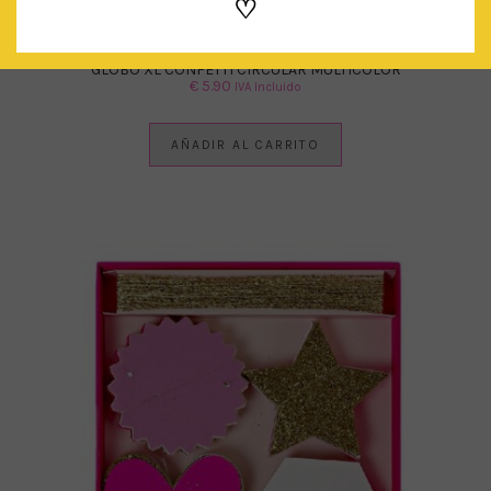
♡
GLOBO XL CONFETTI CIRCULAR MULTICOLOR
€
5.90
IVA Incluido
AÑADIR AL CARRITO