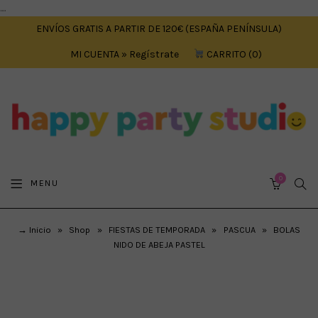
....
ENVÍOS GRATIS A PARTIR DE 120€ (ESPAÑA PENÍNSULA)
MI CUENTA » Regístrate
CARRITO
0
0
SEA
MENU
CART
→ Inicio
»
Shop
»
FIESTAS DE TEMPORADA
»
PASCUA
»
BOLAS
NIDO DE ABEJA PASTEL