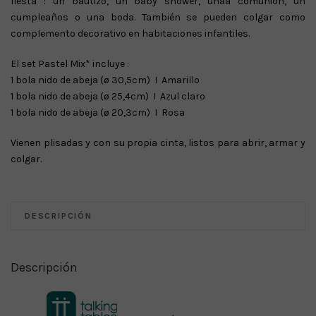
fiesta : un bautizo, un baby shower, unaa comunión, un
cumpleaños o una boda. También se pueden colgar como
complemento decorativo en habitaciones infantiles.
El set Pastel Mix* incluye :
1 bola nido de abeja (ø 30,5cm) I Amarillo
1 bola nido de abeja (ø 25,4cm) I Azul claro
1 bola nido de abeja (ø 20,3cm) I Rosa
Vienen plisadas y con su propia cinta, listos para abrir, armar y
colgar.
DESCRIPCIÓN
Descripción