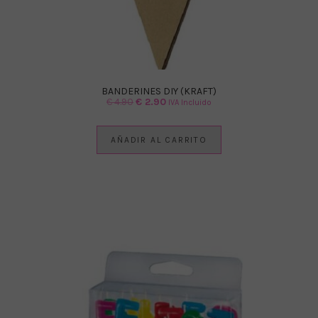
BANDERINES DIY (KRAFT)
El
El
€
4.90
€
2.90
IVA Incluido
precio
precio
original
actual
AÑADIR AL CARRITO
era:
es:
€ 4.90.
€ 2.90.