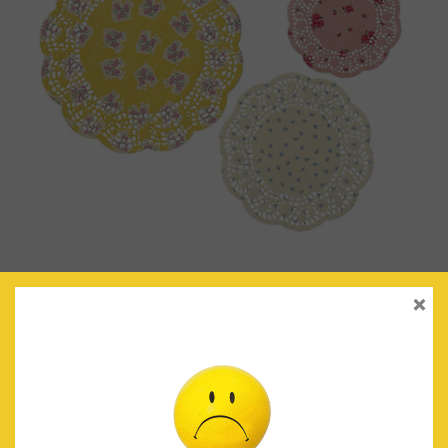
×
BLONDAS ‘TRULY SCRUMPTIOUS’
€
4.00
IVA Incluido
AÑADIR AL CARRITO