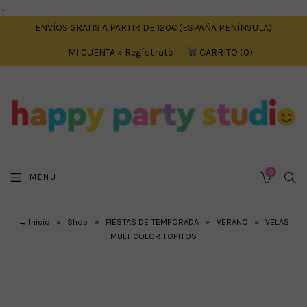
....
ENVÍOS GRATIS A PARTIR DE 120€ (ESPAÑA PENÍNSULA)
MI CUENTA » Regístrate
CARRITO
0
0
SEA
MENU
CART
→ Inicio
»
Shop
»
FIESTAS DE TEMPORADA
»
VERANO
»
VELAS
MULTICOLOR TOPITOS