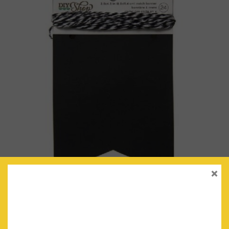
×
BANDERINES MINI (NEGRO)
€
3.90
IVA Incluido