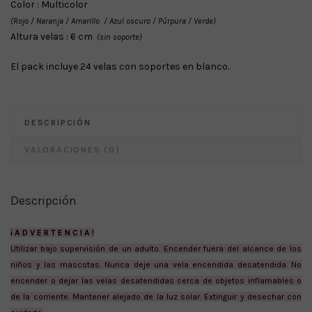
Color : Multicolor
(Rojo / Naranja / Amarillo / Azul oscuro / Púrpura / Verde)
Altura velas : 6 cm
(sin soporte)
El pack incluye 24 velas con soportes en blanco.
DESCRIPCIÓN
VALORACIONES (0)
Descripción
¡ A D V E R T E N C I A !
Utilizar bajo supervisión de un adulto. Encender fuera del alcance de los
niños y las mascotas. Nunca deje una vela encendida desatendida. No
encender o dejar las velas desatendidas cerca de objetos inflamables o
de la corriente. Mantener alejado de la luz solar. Extinguir y desechar con