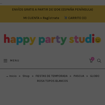
....
ENVÍOS GRATIS A PARTIR DE 120€ (ESPAÑA PENÍNSULA)
MI CUENTA » Regístrate
CARRITO
0
0
SEA
MENU
CART
→ Inicio
»
Shop
»
FIESTAS DE TEMPORADA
»
PASCUA
»
GLOBO
ROSA TOPOS BLANCOS