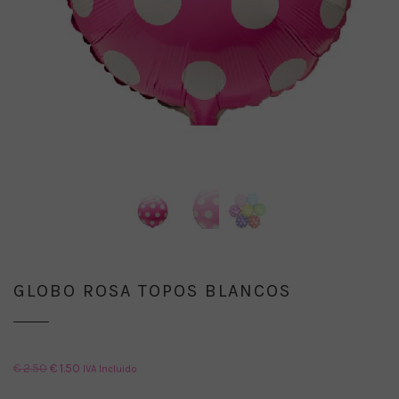
GLOBO ROSA TOPOS BLANCOS
El
El
€
2.50
€
1.50
IVA Incluido
precio
precio