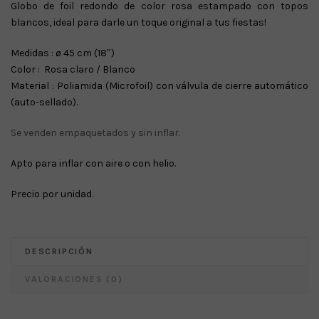
Globo de foil redondo de color rosa estampado con topos
original
actual
blancos, ideal para darle un toque original a tus fiestas!
era:
es:
€ 2.50.
€ 1.50.
Medidas : ø 45 cm (18″)
Color : Rosa claro / Blanco
Material : Poliamida (Microfoil) con válvula de cierre automático
(auto-sellado).
Se venden empaquetados y sin inflar.
Apto para inflar con aire o con helio.
Precio por unidad.
DESCRIPCIÓN
VALORACIONES (0)