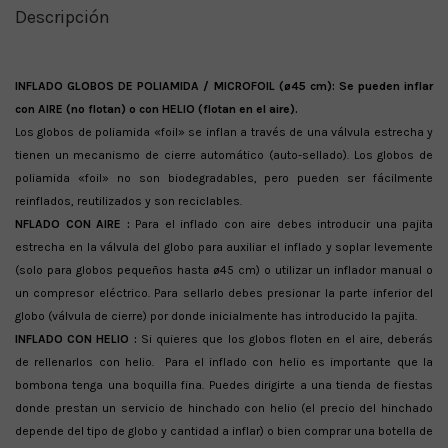
Descripción
INFLADO GLOBOS DE POLIAMIDA / MICROFOIL (ø45 cm): Se pueden inflar
con AIRE (no flotan) o con HELIO (flotan en el aire).
Los globos de poliamida «foil» se inflan a través de una válvula estrecha y
tienen un mecanismo de cierre automático (auto-sellado). Los globos de
poliamida «foil» no son biodegradables, pero pueden ser fácilmente
reinflados, reutilizados y son reciclables.
NFLADO CON AIRE :
Para el inflado con aire debes introducir una pajita
estrecha en la válvula del globo para auxiliar el inflado y soplar levemente
(solo para globos pequeños hasta ø45 cm) o utilizar un inflador manual o
un compresor eléctrico. Para sellarlo debes presionar la parte inferior del
globo (válvula de cierre) por donde inicialmente has introducido la pajita.
INFLADO CON HELIO :
Si quieres que los globos floten en el aire, deberás
de rellenarlos con helio. Para el inflado con helio es importante que la
bombona tenga una boquilla fina. Puedes dirigirte a una tienda de fiestas
donde prestan un servicio de hinchado con helio (el precio del hinchado
depende del tipo de globo y cantidad a inflar) o bien comprar una botella de