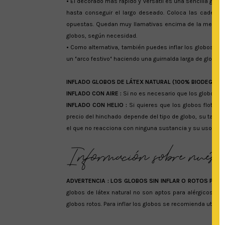
•
El decorado más rápido y versátil es una sencilla guirn
hasta conseguir el largo deseado. Coloca las cadenas
opuestas. Quedan muy llamativas encima de la mesa dul
globos, según necesidad.
•
Como alternativa, también puedes inflar los globos cad
un
‘
arco festivo
‘
haciendo una guirnalda larga de globos 
INFLADO GLOBOS DE LÁTEX NATURAL (100% BIODEGRAD
INFLADO CON AIRE :
Si no es necesario que los globos flo
INFLADO CON HELIO :
Si quieres que los globos floten e
precio del hinchado depende del tipo de globo, su tamaño 
el que no reacciona con ninguna sustancia y su uso se 
ADVERTENCIA :
LOS GLOBOS SIN INFLAR O ROTOS PUE
globos de látex natural no son aptos para alérgicos al
globos rotos. Para inflar los globos se recomienda utiliza