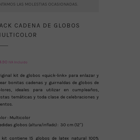
ENTAMOS LAS MOLESTIAS OCASIONADAS.
ACK CADENA DE GLOBOS
ULTICOLOR
4.90
IVA Incluido
iginal kit de globos «quick-link» para enlazar y
rear bonitas cadenas y guirnaldas de globos de
olores, ideales para utilizar en cumpleaños,
estas temáticas y toda clase de celebraciones y
entos.
lor : Multicolor
edidas globos
(altura/inflado)
: 30 cm (12″)
l kit contiene 15 globos de latex natural 100%