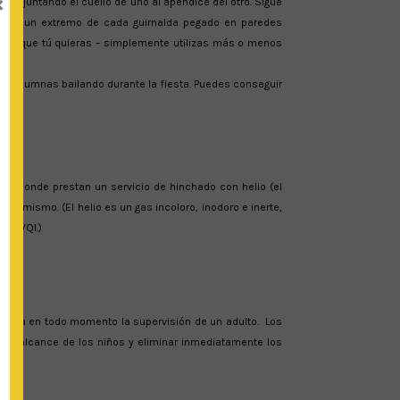
×
pre juntando el cuello de uno al apéndice del otro. Sigue
a, con un extremo de cada guirnalda pegado en paredes
argo que tú quieras – simplemente utilizas más o menos
las columnas bailando durante la fiesta. Puedes conseguir
estas donde prestan un servicio de hinchado con helio (el
 tú mismo. (El helio es un gas incoloro, inodoro e inerte,
01 BVQI.)
saria en todo momento la supervisión de un adulto. Los
 del alcance de los niños y eliminar inmediatamente los