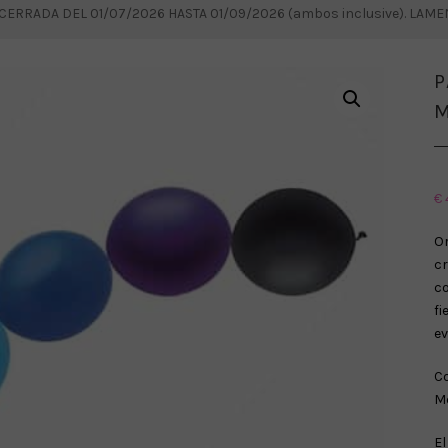
RRADA DEL 01/07/2026 HASTA 01/09/2026 (ambos inclusive). LAM
P
M
€
Or
c
c
fi
ev
Co
M
E