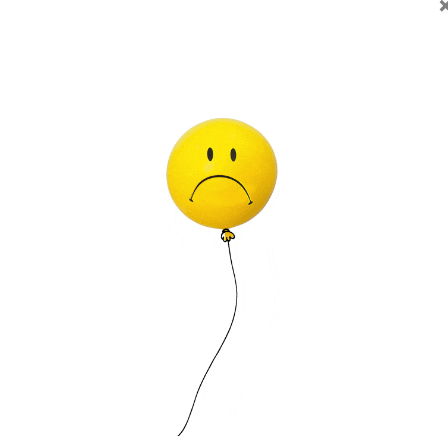
alda. Infla algunos globos cadena al mismo tamaño con aire, y átelos juntos, siem
 como si fueran guirnaldas, adornando las paredes de la sala, o cruzándol
ce, y también como adorno de las ventanas. Las guirnaldas pueden tener el l
ena con helio, y luego sujetar un extremo (el cuello) a un contrapeso y dejar a 
cadena inflados con aire, y fijando los dos extremos a contrapesos.
ABLES) :
Se pueden inflar con AIRE (no flotan) o con HELIO (flotan en el aire).
ten en el aire, puedes utilizar un inflador manual o bien un compresor eléctrico.
n el aire, deberás de rellenarlos con helio. Puedes dirigirte a una tienda de fi
y la cantidad a inflar) o bien comprar una botella de helio desechable e inflarlos
encuentra homologado para la U.E. con certificado AENOR ER-0517/1998 e ISO 140
DEN PROVOCAR AHOGO O ASFIXIA EN LOS NIÑOS MENORES DE 8 AÑOS.
Es nece
 látex y a sus derivados. Recomendamos mantener los globos sin hinchar fuera
r siempre un inflador.