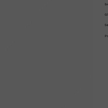
bi
Gl
Se
Pr