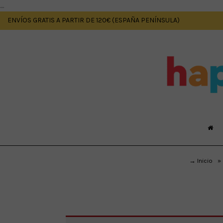
....
ENVÍOS GRATIS A PARTIR DE 120€ (ESPAÑA PENÍNSULA)
→ Inicio
»