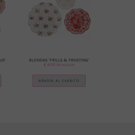
US’
BLONDAS ‘FRILLS & FROSTING’
€
4.00
IVA Incluido
AÑADIR AL CARRITO