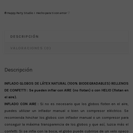
® Happy Party Studio I Hecho para ti con amor ♡
DESCRIPCIÓN
VALORACIONES (0)
Descripción
INFLADO GLOBOS DE LÁTEX NATURAL (100% BIODEGRADABLES) RELLENOS
DE CONFETTI : Se pueden inflar con AIRE (no flotan) o con HELIO (flotan en
el aire).
INFLADO CON AIRE :
Si no es necesario que los globos floten en el aire,
puedes utilizar un inflador manual o bien un compresor eléctrico. Se
recomienda hinchar los globos con inflador manual o un compresor para
conseguir la máxima transparencia de los globos y que así, luzca más el
confetti. Si se infla con la boca, el globo puede cubrirse de un velo opaco