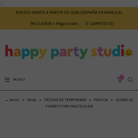
....
ENVÍOS GRATIS A PARTIR DE 120€ (ESPAÑA PENÍNSULA)
MI CUENTA » Regístrate
CARRITO
0
0
SEA
MENU
CART
→ Inicio
»
Shop
»
FIESTAS DE TEMPORADA
»
PASCUA
»
GLOBO XL
CONFETTI MIX MULTICOLOR