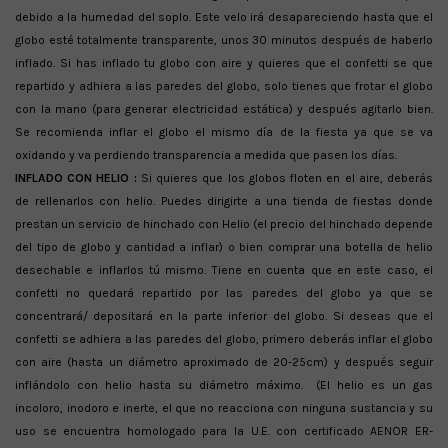
debido a la humedad del soplo. Este velo irá desapareciendo hasta que el
globo esté totalmente transparente, unos 30 minutos después de haberlo
inflado. Si has inflado tu globo con aire y quieres que el confetti se que
repartido y adhiera a las paredes del globo, solo tienes que frotar el globo
con la mano (para generar electricidad estática) y después agitarlo bien.
Se recomienda inflar el globo el mismo día de la fiesta ya que se va
oxidando y va perdiendo transparencia a medida que pasen los días.
INFLADO CON HELIO :
Si quieres que los globos floten en el aire, deberás
de rellenarlos con helio. Puedes dirigirte a una tienda de fiestas donde
prestan un servicio de hinchado con Helio (el precio del hinchado depende
del tipo de globo y cantidad a inflar) o bien comprar una botella de helio
desechable e inflarlos tú mismo. Tiene en cuenta que en este caso, el
confetti no quedará repartido por las paredes del globo ya que se
concentrará/ depositará en la parte inferior del globo. Si deseas que el
confetti se adhiera a las paredes del globo, primero deberás inflar el globo
con aire (hasta un diámetro aproximado de 20-25cm) y después seguir
inflándolo con helio hasta su diámetro máximo. (El helio es un gas
incoloro, inodoro e inerte, el que no reacciona con ninguna sustancia y su
uso se encuentra homologado para la U.E. con certificado AENOR ER-