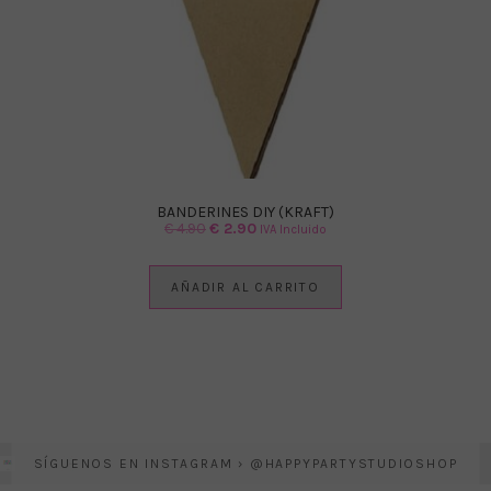
BANDERINES DIY (KRAFT)
El
El
€
4.90
€
2.90
IVA Incluido
precio
precio
original
actual
AÑADIR AL CARRITO
era:
es:
€ 4.90.
€ 2.90.
SÍGUENOS EN INSTAGRAM › @HAPPYPARTYSTUDIOSHOP