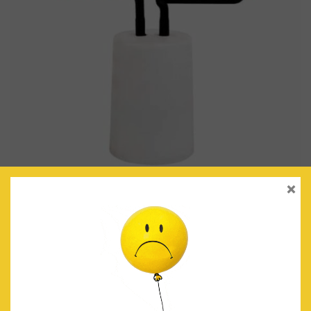
×
LÁMPARA DE NEÓN ARCOÍRIS
€
24.90
IVA Incluido
AÑADIR AL CARRITO