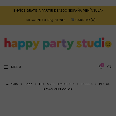
....
ENVÍOS GRATIS A PARTIR DE 120€ (ESPAÑA PENÍNSULA)
MI CUENTA » Regístrate
CARRITO
0
0
SEA
MENU
CART
→ Inicio
»
Shop
»
FIESTAS DE TEMPORADA
»
PASCUA
»
PLATOS
RAYAS MULTICOLOR