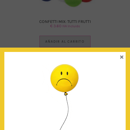
CONFETTI MIX: TUTTI FRUTTI
€
3.60
IVA Incluido
AÑADIR AL CARRITO
×