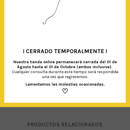
¡ CERRADO TEMPORALMENTE !
•
PLATOS RAYAS MULTICOLOR
Nuestra tienda online permanecerá cerrada del
01 de
€
4.50
IVA Incluido
Agosto hasta el 01 de Octubre (ambos inclusive)
.
Cualquier consulta durante este tiempo será respondida
una vez que regresemos.
AÑADIR AL CARRITO
Lamentamos las molestias ocasionadas.
♡
PRODUCTOS RELACIONADOS