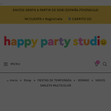
....
ENVÍOS GRATIS A PARTIR DE 120€ (ESPAÑA PENÍNSULA)
MI CUENTA » Regístrate
CARRITO
0
0
SEA
MENU
CART
→ Inicio
»
Shop
»
FIESTAS DE TEMPORADA
»
VERANO
»
VASOS
SMILEYS MULTICOLOR