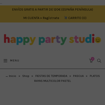
....
ENVÍOS GRATIS A PARTIR DE 120€ (ESPAÑA PENÍNSULA)
MI CUENTA » Regístrate
CARRITO
0
0
SEA
MENU
CART
→ Inicio
»
Shop
»
FIESTAS DE TEMPORADA
»
PASCUA
»
PLATOS
RAYAS MULTICOLOR PASTEL