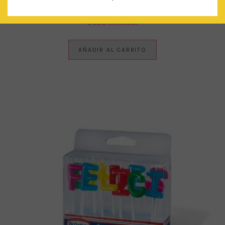
GLOBO XL CONFETTI CIRCULAR MULTICOLOR
€
5.90
IVA Incluido
AÑADIR AL CARRITO