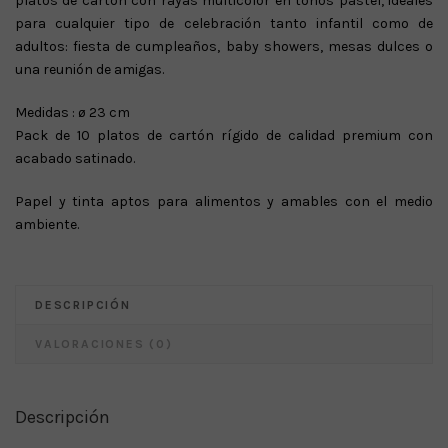
platos de cartón con rayas multicolor en tonos pastel, ideales
para cualquier tipo de celebración tanto infantil como de
adultos: fiesta de cumpleaños, baby showers, mesas dulces o
una reunión de amigas.
Medidas : ø 23 cm
Pack de 10 platos de cartón rígido de calidad premium con
acabado satinado.
Papel y tinta aptos para alimentos y amables con el medio
ambiente.
DESCRIPCIÓN
VALORACIONES (0)
Descripción