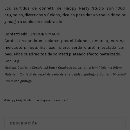
Los surtidos de confetti de Happy Party Studio son 100%
originales, divertidos y únicos, ideales para dar un toque de color
y magia a cualquier celebración.
Confetti Mix : UNICORN MAGIC
Confetti redondo en colores pastel (blanco, amarillo, naranja
melocotón, rosa, lila, azul claro, verde claro) mezclado con
pequeños cuadraditos de confetti plateado efecto metalizado.
Peso : 30g
Medidas Confetti : Circular ø2,5cm / Cuadrado aprox. 1cm x 1cm / 0,6cm x 0,6cm
Material : Confetti de papel de seda de alta calidad ignífugo / Confetti Microfoil
PVC Mylar ignífugo.
® Happy Party Studio I Hecho para ti con amor ♡
DESCRIPCIÓN