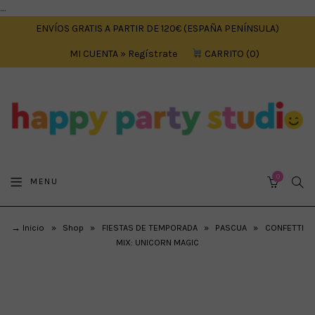
....
ENVÍOS GRATIS A PARTIR DE 120€ (ESPAÑA PENÍNSULA)
MI CUENTA » Regístrate
CARRITO
0
0
SEA
MENU
CART
→ Inicio
»
Shop
»
FIESTAS DE TEMPORADA
»
PASCUA
»
CONFETTI
MIX: UNICORN MAGIC