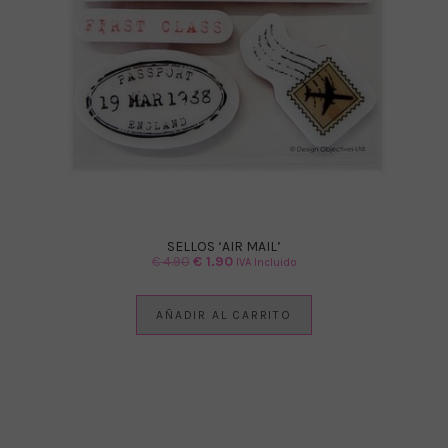
SELLOS ‘AIR MAIL’
El
El
€
4.90
€
1.90
IVA Incluido
precio
precio
original
actual
AÑADIR AL CARRITO
era:
es:
€ 4.90.
€ 1.90.