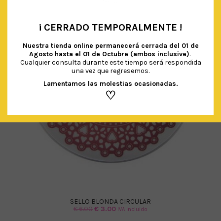
¡ CERRADO TEMPORALMENTE !
•
Nuestra tienda online permanecerá cerrada del
01 de
Agosto hasta el 01 de Octubre (ambos inclusive)
.
Cualquier consulta durante este tiempo será respondida
una vez que regresemos.
Lamentamos las molestias ocasionadas.
♡
SELLO BLONDA CIRCULAR
El
El
€
6.00
€
3.00
IVA Incluido
precio
precio