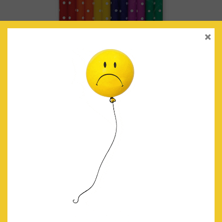
×
VELAS MULTICOLOR TOPITOS
€
3.90
IVA Incluido
AÑADIR AL CARRITO