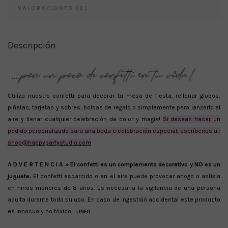
VALORACIONES (0)
Descripción
Utilíza nuestro confetti para decorar tu mesa de fiesta, rellenar globos,
piñatas, tarjetas y sobres, bolsas de regalo o simplemente para lanzarlo al
aire y llenar cualquier celebración de color y magia!
Si deseas hacer un
pedido personalizado para una boda o celebración especial, escríbenos a :
shop@happypartystudio.com
A D V E R T E N C I A »
El confetti es un complemento decorativo y NO es un
juguete.
El confetti esparcido o en el aire puede provocar ahogo o asfixia
en niños menores de 8 años. Es necesaria la vigilancia de una persona
adulta durante todo su uso. En caso de ingestión accidental este producto
es innocuo y no tóxico.
+INFO