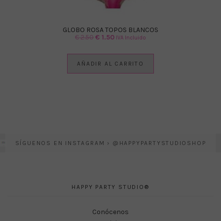
GLOBO ROSA TOPOS BLANCOS
El
El
€
2.50
€
1.50
IVA Incluido
precio
precio
original
actual
AÑADIR AL CARRITO
era:
es:
€ 2.50.
€ 1.50.
SÍGUENOS EN INSTAGRAM › @HAPPYPARTYSTUDIOSHOP
HAPPY PARTY STUDIO®
Conócenos