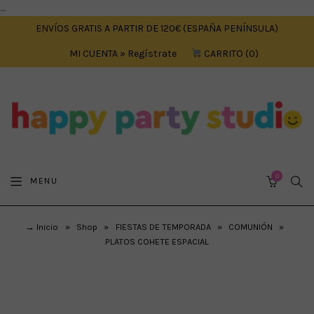
....
ENVÍOS GRATIS A PARTIR DE 120€ (ESPAÑA PENÍNSULA)
MI CUENTA » Regístrate
CARRITO
0
0
SEA
MENU
CART
→ Inicio
»
Shop
»
FIESTAS DE TEMPORADA
»
COMUNIÓN
»
PLATOS COHETE ESPACIAL