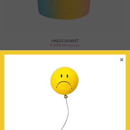
VASOS SUNSET
€
4.50
IVA Incluido
×
AÑADIR AL CARRITO