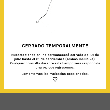
¡ CERRADO TEMPORALMENTE !
•
Nuestra tienda online permanecerá cerrada del
01 de
julio hasta el 01 de septiembre (ambos inclusive)
.
Cualquier consulta durante este tiempo será respondida
VELAS DEGRADÉ TONOS PASTEL
una vez que regresemos.
€
4.50
IVA Incluido
Lamentamos las molestias ocasionadas.
♡
AÑADIR AL CARRITO