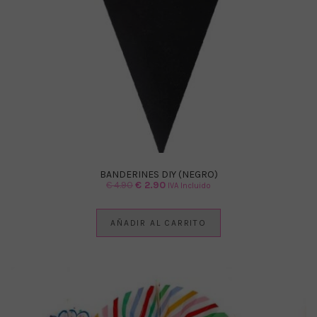
BANDERINES DIY (NEGRO)
El
El
€
4.90
€
2.90
IVA Incluido
precio
precio
original
actual
AÑADIR AL CARRITO
era:
es:
€ 4.90.
€ 2.90.