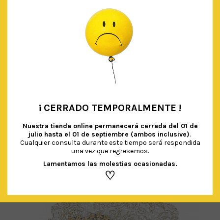
BOLAS NIDO DE ABEJA PASTEL
€
7.90
IVA Incluido
¡ CERRADO TEMPORALMENTE !
•
AÑADIR AL CARRITO
Nuestra tienda online permanecerá cerrada del
01 de
julio hasta el 01 de septiembre (ambos inclusive)
.
Cualquier consulta durante este tiempo será respondida
una vez que regresemos.
Lamentamos las molestias ocasionadas.
♡