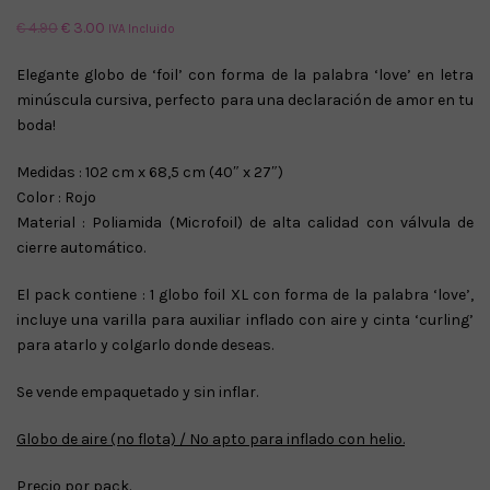
El
El
€
4.90
€
3.00
IVA Incluido
precio
precio
Elegante globo de ‘foil’ con forma de la palabra ‘love’ en letra
original
actual
minúscula cursiva, perfecto para una declaración de amor en tu
era:
es:
boda!
€ 4.90.
€ 3.00.
Medidas : 102 cm x 68,5 cm (40″ x 27″)
Color : Rojo
Material : Poliamida (Microfoil) de alta calidad con válvula de
cierre automático.
El pack contiene : 1 globo foil XL con forma de la palabra ‘love’,
incluye una varilla para auxiliar inflado con aire y cinta ‘curling’
para atarlo y colgarlo donde deseas.
Se vende empaquetado y sin inflar.
Globo de aire (no flota) / No apto para inflado con helio.
Precio por pack.