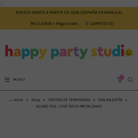
....
ENVÍOS GRATIS A PARTIR DE 120€ (ESPAÑA PENÍNSULA)
MI CUENTA » Regístrate
CARRITO
0
0
SEA
MENU
CART
→ Inicio
»
Shop
»
FIESTAS DE TEMPORADA
»
SAN VALENTÍN
»
GLOBO FOIL ‘LOVE’ ROJO METALIZADO