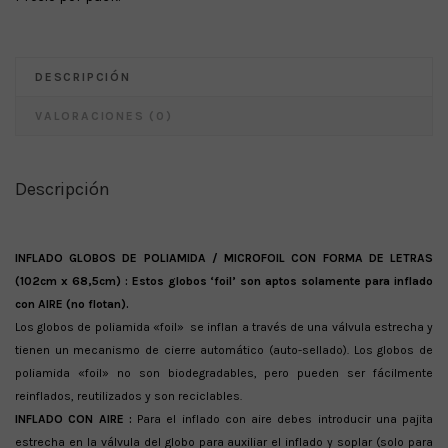
DESCRIPCIÓN
VALORACIONES (0)
Descripción
INFLADO GLOBOS DE POLIAMIDA / MICROFOIL CON FORMA DE LETRAS
(102cm x 68,5cm) : Estos globos ‘foil’ son aptos solamente para inflado
con AIRE (no flotan).
Los globos de poliamida «foil» se inflan a través de una válvula estrecha y
tienen un mecanismo de cierre automático (auto-sellado). Los globos de
poliamida «foil» no son biodegradables, pero pueden ser fácilmente
reinflados, reutilizados y son reciclables.
INFLADO CON AIRE :
Para el inflado con aire debes introducir una pajita
estrecha en la válvula del globo para auxiliar el inflado y soplar (solo para