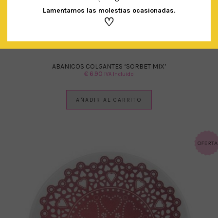
Lamentamos las molestias ocasionadas.
♡
ABANICOS COLGANTES ‘SORBET MIX’
€
6.90
IVA Incluido
AÑADIR AL CARRITO