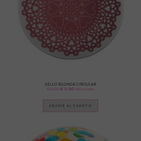
SELLO BLONDA CIRCULAR
El
El
€
6.00
€
3.00
IVA Incluido
precio
precio
original
actual
AÑADIR AL CARRITO
era:
es:
€ 6.00.
€ 3.00.