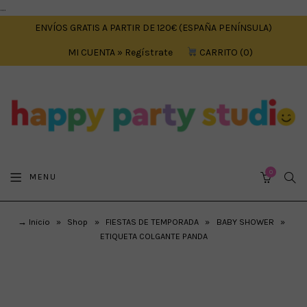
....
ENVÍOS GRATIS A PARTIR DE 120€ (ESPAÑA PENÍNSULA)
MI CUENTA » Regístrate
CARRITO
0
0
SEA
MENU
CART
→ Inicio
»
Shop
»
FIESTAS DE TEMPORADA
»
BABY SHOWER
»
ETIQUETA COLGANTE PANDA