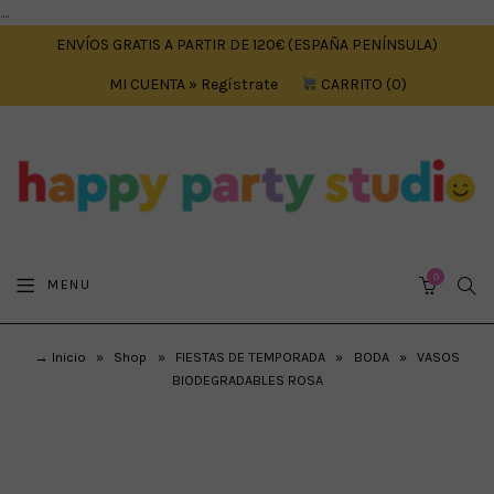
....
ENVÍOS GRATIS A PARTIR DE 120€ (ESPAÑA PENÍNSULA)
MI CUENTA » Regístrate
CARRITO
0
0
SEA
MENU
CART
→ Inicio
»
Shop
»
FIESTAS DE TEMPORADA
»
BODA
»
VASOS
BIODEGRADABLES ROSA