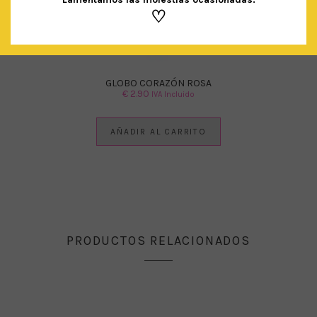
♡
GLOBO CORAZÓN ROSA
€
2.90
IVA Incluido
AÑADIR AL CARRITO
PRODUCTOS RELACIONADOS