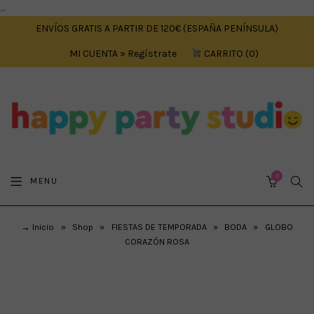
....
ENVÍOS GRATIS A PARTIR DE 120€ (ESPAÑA PENÍNSULA)
MI CUENTA » Regístrate
CARRITO
0
0
SEA
MENU
CART
→ Inicio
»
Shop
»
FIESTAS DE TEMPORADA
»
BODA
»
GLOBO
CORAZÓN ROSA