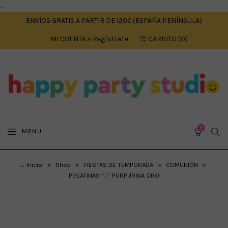
....
ENVÍOS GRATIS A PARTIR DE 120€ (ESPAÑA PENÍNSULA)
MI CUENTA » Regístrate
CARRITO
0
0
SEA
MENU
CART
→ Inicio
»
Shop
»
FIESTAS DE TEMPORADA
»
COMUNIÓN
»
PEGATINAS ‘♡’ PURPURINA ORO