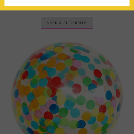
CONFETTI MIX: OH LÀ LÀ!
€
4.50
IVA Incluido
AÑADIR AL CARRITO