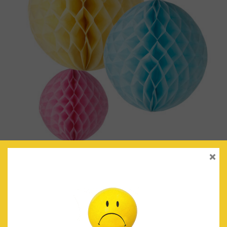
×
BOLAS NIDO DE ABEJA PASTEL
€
7.90
IVA Incluido
AÑADIR AL CARRITO