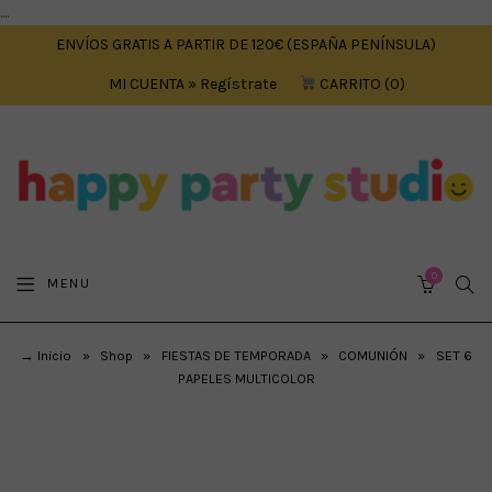
....
ENVÍOS GRATIS A PARTIR DE 120€ (ESPAÑA PENÍNSULA)
MI CUENTA » Regístrate
CARRITO
0
0
SEA
MENU
CART
→ Inicio
»
Shop
»
FIESTAS DE TEMPORADA
»
COMUNIÓN
»
SET 6
PAPELES MULTICOLOR