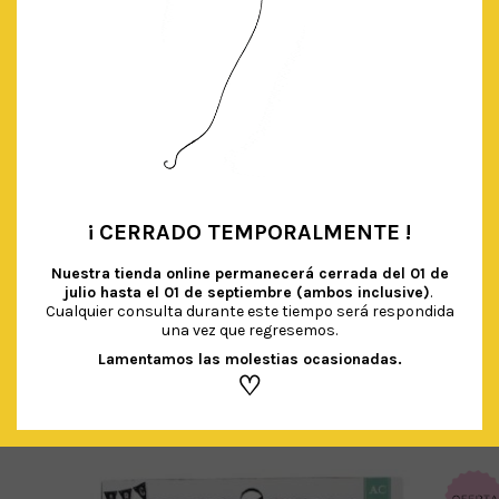
¡ CERRADO TEMPORALMENTE !
•
Nuestra tienda online permanecerá cerrada del
01 de
julio hasta el 01 de septiembre (ambos inclusive)
.
Cualquier consulta durante este tiempo será respondida
BANDERINES MINI (NEGRO)
una vez que regresemos.
€
3.90
IVA Incluido
Lamentamos las molestias ocasionadas.
♡
AÑADIR AL CARRITO