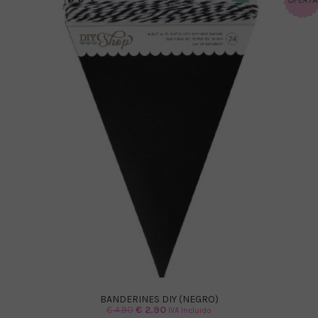
BANDERINES DIY (NEGRO)
El
El
€
4.90
€
2.90
IVA Incluido