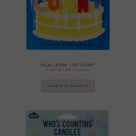
VELAS LETRAS ‘LOST COUNT’
El
El
€
4.90
€
1.90
IVA Incluido
precio
precio
original
actual
AÑADIR AL CARRITO
era:
es:
€ 4.90.
€ 1.90.