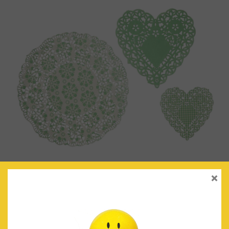
×
BLONDAS VERDE MENTA/BLANCO
€
4.50
IVA Incluido