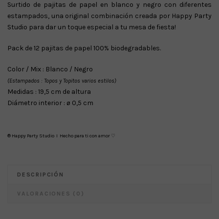
Surtido de pajitas de papel en blanco y negro con diferentes
estampados, una original combinación creada por Happy Party
Studio para dar un toque especial a tu mesa de fiesta!
Pack de 12 pajitas de papel 100% biodegradables.
Color / Mix : Blanco / Negro
(Estampados : Topos y Topitos varios estilos)
Medidas : 19,5 cm de altura
Diámetro interior : ø 0,5 cm
® Happy Party Studio I Hecho para ti con amor ♡
DESCRIPCIÓN
VALORACIONES (0)