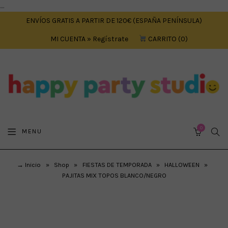
....
ENVÍOS GRATIS A PARTIR DE 120€ (ESPAÑA PENÍNSULA)
MI CUENTA » Regístrate
CARRITO
0
0
SEA
MENU
CART
→ Inicio
»
Shop
»
FIESTAS DE TEMPORADA
»
HALLOWEEN
»
PAJITAS MIX TOPOS BLANCO/NEGRO