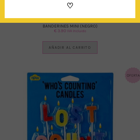
♡
BANDERINES MINI (NEGRO)
€
3.90
IVA Incluido
AÑADIR AL CARRITO