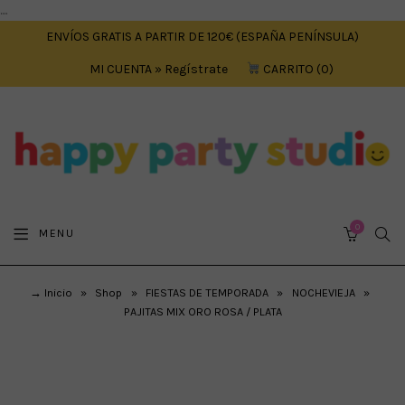
....
ENVÍOS GRATIS A PARTIR DE 120€ (ESPAÑA PENÍNSULA)
MI CUENTA » Regístrate
CARRITO
0
0
SEA
MENU
CART
→ Inicio
»
Shop
»
FIESTAS DE TEMPORADA
»
NOCHEVIEJA
»
PAJITAS MIX ORO ROSA / PLATA