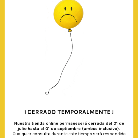
precio
precio
original
actual
AÑADIR AL CARRITO
era:
es:
€ 6.00.
€ 3.00.
¡ CERRADO TEMPORALMENTE !
•
Nuestra tienda online permanecerá cerrada del
01 de
julio hasta el 01 de septiembre (ambos inclusive)
.
Cualquier consulta durante este tiempo será respondida