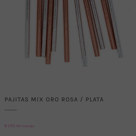
PAJITAS MIX ORO ROSA / PLATA
€
1.70
IVA Incluido