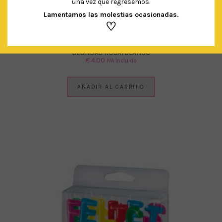
una vez que regresemos.
Lamentamos las molestias ocasionadas.
♡
BLONDAS ROSA/BLANCO
€
4.00
IVA Incluido
AÑADIR AL CARRITO