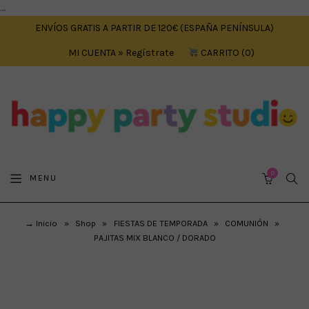
....
ENVÍOS GRATIS A PARTIR DE 120€ (ESPAÑA PENÍNSULA)
MI CUENTA » Regístrate
CARRITO
0
0
SEA
MENU
CART
→ Inicio
»
Shop
»
FIESTAS DE TEMPORADA
»
COMUNIÓN
»
PAJITAS MIX BLANCO / DORADO