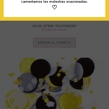
Lamentamos las molestias ocasionadas.
♡
VELAS LETRAS ‘FELICIDADES’
€
3.50
IVA Incluido
AÑADIR AL CARRITO