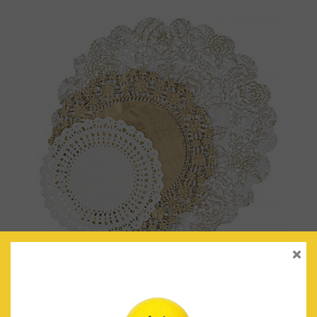
×
BLONDAS DORADO/BLANCO
€
4.90
IVA Incluido