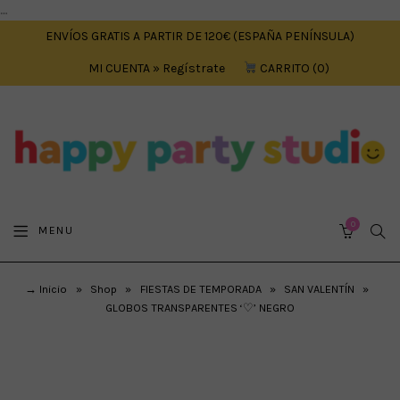
....
ENVÍOS GRATIS A PARTIR DE 120€ (ESPAÑA PENÍNSULA)
MI CUENTA » Regístrate
CARRITO
0
0
SEA
MENU
CART
→ Inicio
»
Shop
»
FIESTAS DE TEMPORADA
»
SAN VALENTÍN
»
GLOBOS TRANSPARENTES ‘♡’ NEGRO