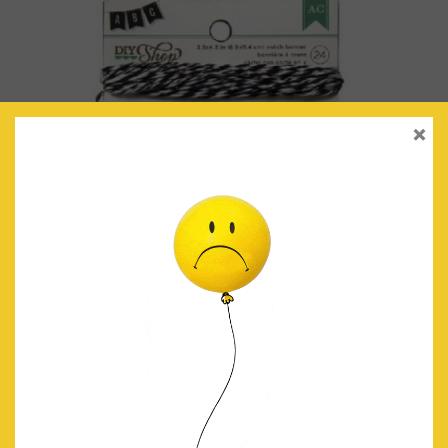
×
BANDERINES MINI (NEGRO)
€
3.90
IVA Incluido