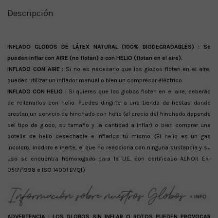
Descripción
INFLADO GLOBOS DE LÁTEX NATURAL (100% BIODEGRADABLES) :
Se
pueden inflar con AIRE (no flotan) o con HELIO (flotan en el aire).
INFLADO CON AIRE :
Si no es necesario que los globos floten en el aire,
puedes utilizar un inflador manual o bien un compresor eléctrico.
INFLADO CON HELIO :
Si quieres que los globos floten en el aire, deberás
de rellenarlos con helio. Puedes dirigirte a una tienda de fiestas donde
prestan un servicio de hinchado con helio (el precio del hinchado depende
del tipo de globo, su tamaño y la cantidad a inflar) o bien comprar una
botella de helio desechable e inflarlos tú mismo. (El helio es un gas
incoloro, inodoro e inerte, el que no reacciona con ninguna sustancia y su
uso se encuentra homologado para la U.E. con certificado AENOR ER-
0517/1998 e ISO 14001 BVQI.)
ADVERTENCIA :
LOS GLOBOS SIN INFLAR O ROTOS PUEDEN PROVOCAR