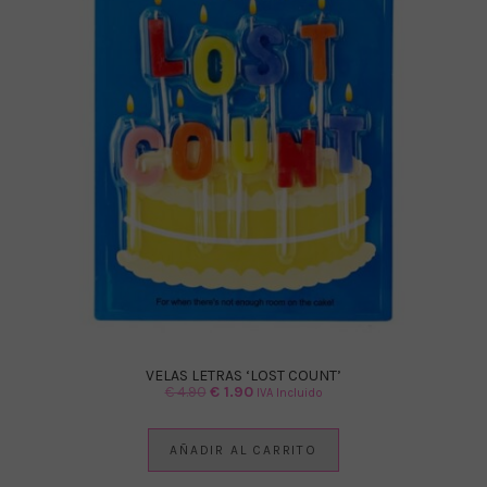
VELAS LETRAS ‘LOST COUNT’
El
El
€
4.90
€
1.90
IVA Incluido
precio
precio
original
actual
AÑADIR AL CARRITO
era:
es: