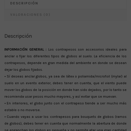
DESCRIPCIÓN
VALORACIONES (0)
Descripción
INFORMACIÓN GENERAL :
Los contrapesos son accesorios ideales para
anclar o fijar los diferentes tipos de globos al suelo. La eficiencia de los
contrapesos, depende en gran medida del ambiente en donde se desean
dejar los globos fijados.
• Sí deseas anclar globos, ya sea de látex o poliamida/microfoil (mylar) al
suelo en un evento exterior, debes tener en cuenta, que el viento puede
mover los globos de la posición en donde han sido dejados, por lo tanto se
recomienda usar pesos mucho mayores, y así evitar que se muevan.
• En interiores, el globo junto con el contrapeso tiende a ser mucho más
estable o no moverse.
• Cuando vayas a usar los contrapesos para bouquets de globos (ramos
de globos), debes tener en cuenta que normalmente la abertura de donde
se enganchan los globos es pequeña y no permite atar una gran cantidad