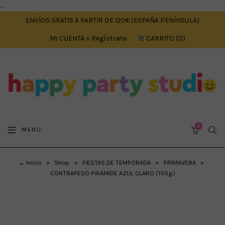
....
ENVÍOS GRATIS A PARTIR DE 120€ (ESPAÑA PENÍNSULA)
MI CUENTA » Regístrate
CARRITO
0
0
SEA
MENU
CART
→ Inicio
»
Shop
»
FIESTAS DE TEMPORADA
»
PRIMAVERA
»
CONTRAPESO PIRÁMIDE AZUL CLARO (150g)