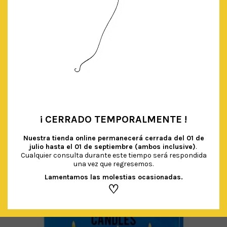
BLONDAS ‘TRULY SCRUMPTIOUS’
€
4.00
IVA Incluido
¡ CERRADO TEMPORALMENTE !
•
Nuestra tienda online permanecerá cerrada del
01 de
AÑADIR AL CARRITO
julio hasta el 01 de septiembre (ambos inclusive)
.
Cualquier consulta durante este tiempo será respondida
una vez que regresemos.
Lamentamos las molestias ocasionadas.
♡