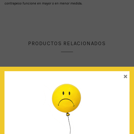
contrapeso funcione en mayor o en menor medida
.
PRODUCTOS RELACIONADOS
×