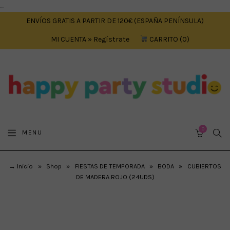
....
ENVÍOS GRATIS A PARTIR DE 120€ (ESPAÑA PENÍNSULA)
MI CUENTA » Regístrate
CARRITO
0
0
SEA
MENU
CART
→ Inicio
»
Shop
»
FIESTAS DE TEMPORADA
»
BODA
»
CUBIERTOS
DE MADERA ROJO (24UDS)