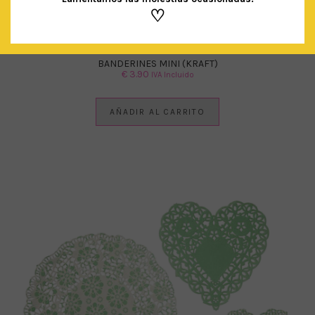
♡
BANDERINES MINI (KRAFT)
€
3.90
IVA Incluido
AÑADIR AL CARRITO