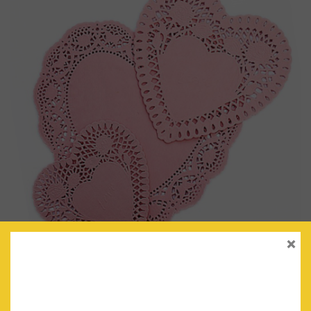
×
BLONDAS CORAZÓN ROSA
€
4.90
IVA Incluido