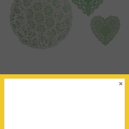
×
BLONDAS VERDE MENTA/BLANCO
€
4.50
IVA Incluido
AÑADIR AL CARRITO