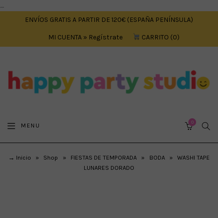
....
ENVÍOS GRATIS A PARTIR DE 120€ (ESPAÑA PENÍNSULA)
MI CUENTA » Regístrate
CARRITO
0
0
SEA
MENU
CART
→ Inicio
»
Shop
»
FIESTAS DE TEMPORADA
»
BODA
»
WASHI TAPE
LUNARES DORADO