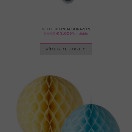
SELLO BLONDA CORAZÓN
El
El
€
6.00
€
3.00
IVA Incluido
precio
precio
original
actual
AÑADIR AL CARRITO
era:
es:
€ 6.00.
€ 3.00.