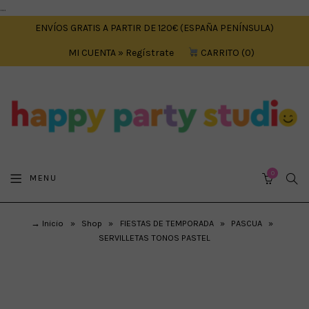
....
ENVÍOS GRATIS A PARTIR DE 120€ (ESPAÑA PENÍNSULA)
MI CUENTA » Regístrate
CARRITO
0
0
SEA
MENU
CART
→ Inicio
»
Shop
»
FIESTAS DE TEMPORADA
»
PASCUA
»
SERVILLETAS TONOS PASTEL