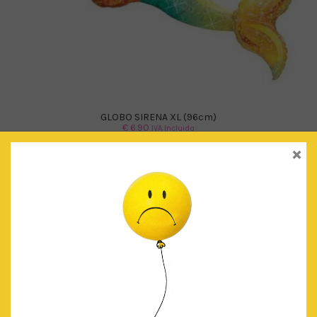
GLOBO SIRENA XL (96cm)
€
6.90
IVA Incluido
×
AÑADIR AL CARRITO