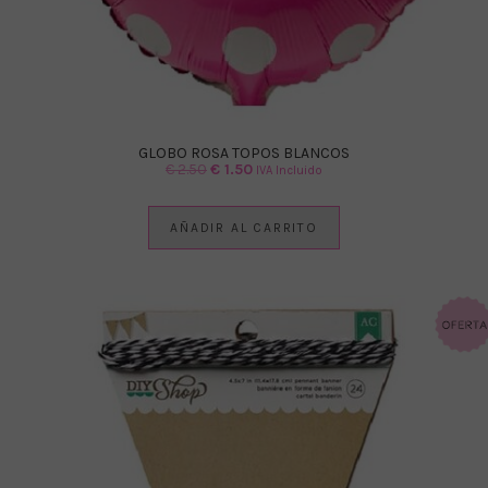
GLOBO ROSA TOPOS BLANCOS
El
El
€
2.50
€
1.50
IVA Incluido
precio
precio
original
actual
AÑADIR AL CARRITO
era:
es:
€ 2.50.
€ 1.50.