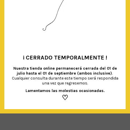
¡ CERRADO TEMPORALMENTE !
•
Nuestra tienda online permanecerá cerrada del
01 de
julio hasta el 01 de septiembre (ambos inclusive)
.
Cualquier consulta durante este tiempo será respondida
una vez que regresemos.
VASOS IRIDISCENTES
€
4.50
Lamentamos las molestias ocasionadas.
IVA Incluido
♡
AÑADIR AL CARRITO