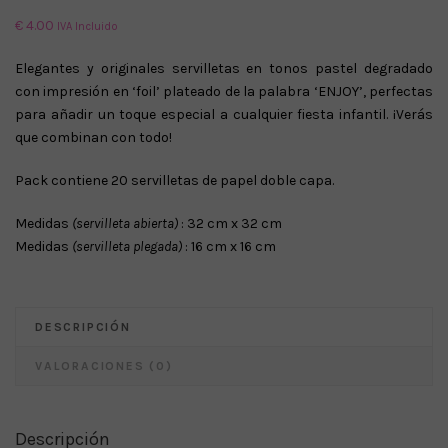
€
4.00
IVA Incluido
Elegantes y originales servilletas en tonos pastel degradado
con impresión en ‘foil’ plateado de la palabra ‘ENJOY’, perfectas
para añadir un toque especial a cualquier fiesta infantil. ¡Verás
que combinan con todo!
Pack contiene 20 servilletas de papel doble capa.
Medidas
(servilleta abierta)
: 32 cm x 32 cm
Medidas
(servilleta plegada)
: 16 cm x 16 cm
DESCRIPCIÓN
VALORACIONES (0)
Descripción