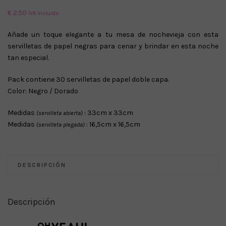
€
2.50
IVA Incluido
Añade un toque elegante a tu mesa de nochevieja con esta
servilletas de papel negras para cenar y brindar en esta noche
tan especial.
Pack contiene 30 servilletas de papel doble capa.
Color: Negro / Dorado
Medidas
: 33cm x 33cm
(servilleta abierta)
Medidas
: 16,5cm x 16,5cm
(servilleta plegada)
DESCRIPCIÓN
Descripción