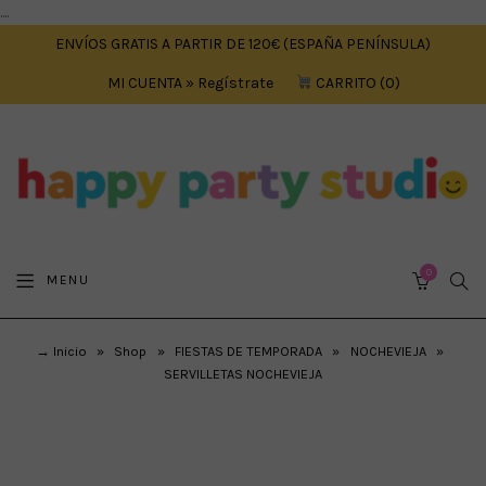
....
ENVÍOS GRATIS A PARTIR DE 120€ (ESPAÑA PENÍNSULA)
MI CUENTA » Regístrate
CARRITO
0
0
SEA
MENU
CART
→ Inicio
»
Shop
»
FIESTAS DE TEMPORADA
»
NOCHEVIEJA
»
SERVILLETAS NOCHEVIEJA