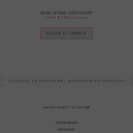
VELAS LETRAS ‘LOST COUNT’
El
El
€
4.90
€
1.90
IVA Incluido
precio
precio
original
actual
AÑADIR AL CARRITO
era:
es:
€ 4.90.
€ 1.90.
SÍGUENOS EN INSTAGRAM › @HAPPYPARTYSTUDIOSHOP
HAPPY PARTY STUDIO®
Conócenos
Servicios