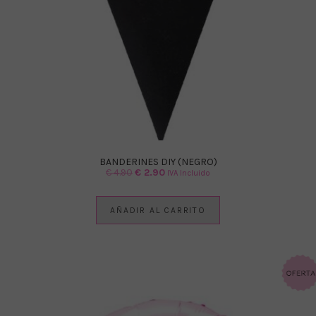
BANDERINES DIY (NEGRO)
El
El
€
4.90
€
2.90
IVA Incluido
precio
precio
original
actual
AÑADIR AL CARRITO
era:
es:
€ 4.90.
€ 2.90.