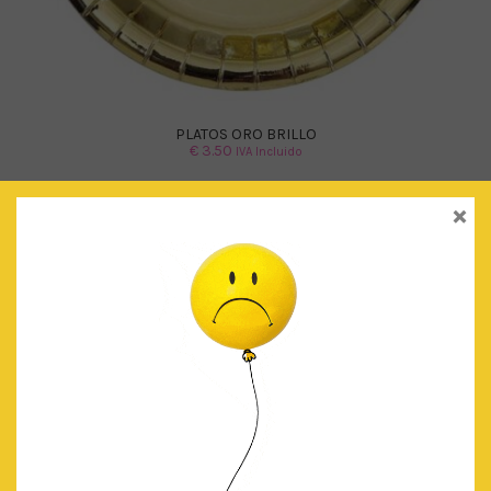
PLATOS ORO BRILLO
€
3.50
IVA Incluido
×
AÑADIR AL CARRITO