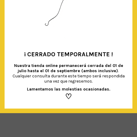
¡ CERRADO TEMPORALMENTE !
•
Nuestra tienda online permanecerá cerrada del
01 de
julio hasta el 01 de septiembre (ambos inclusive)
.
Cualquier consulta durante este tiempo será respondida
CUBIERTOS DE MADERA ESTRELLAS DORADAS (18UDS)
una vez que regresemos.
€
4.00
IVA Incluido
Lamentamos las molestias ocasionadas.
♡
AÑADIR AL CARRITO