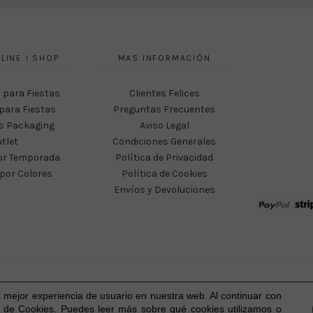
LINE I SHOP
MAS INFORMACIÓN
 para Fiestas
Clientes Felices
para Fiestas
Preguntas Frecuentes
s Packaging
Aviso Legal
tlet
Condiciones Generales
or Temporada
Política de Privacidad
por Colores
Política de Cookies
Envíos y Devoluciones
Happy Party Studio® 2023-2026 I © Todos los derechos reservados.
a mejor experiencia
de usuario
en nuestra web. Al continuar con
 de Cookies. Puedes leer más sobre qué cookies utilizamos o