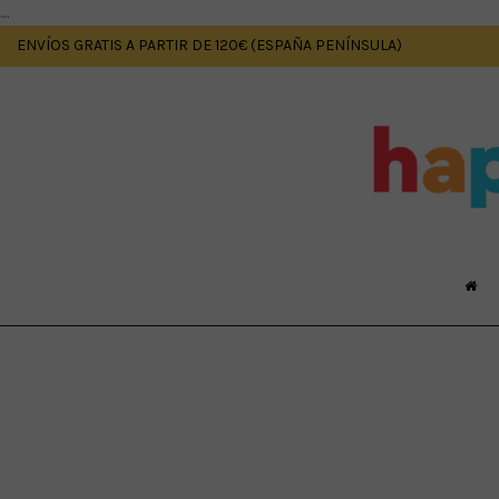
....
ENVÍOS GRATIS A PARTIR DE 120€ (ESPAÑA PENÍNSULA)