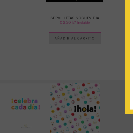
SERVILLETAS NOCHEVIEJA
€
2.50
IVA Incluido
AÑADIR AL CARRITO