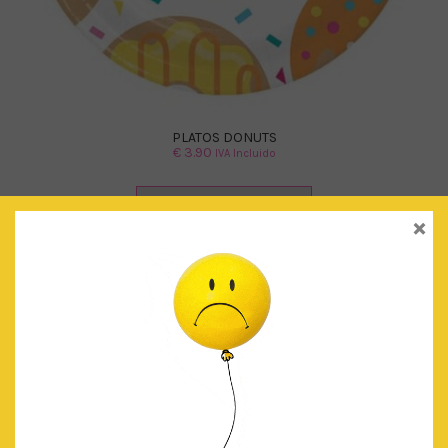
PLATOS DONUTS
€
3.90
IVA Incluido
AÑADIR AL CARRITO
×