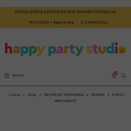
....
ENVÍOS GRATIS A PARTIR DE 120€ (ESPAÑA PENÍNSULA)
MI CUENTA » Regístrate
CARRITO
0
0
SEA
MENU
CART
→ Inicio
»
Shop
»
FIESTAS DE TEMPORADA
»
VERANO
»
PLATOS
MINI DONUTS