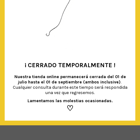
¡ CERRADO TEMPORALMENTE !
•
Nuestra tienda online permanecerá cerrada del
01 de
julio hasta el 01 de septiembre (ambos inclusive)
.
VASOS DONUTS
Cualquier consulta durante este tiempo será respondida
€
3.00
IVA Incluido
una vez que regresemos.
Lamentamos las molestias ocasionadas.
AÑADIR AL CARRITO
♡