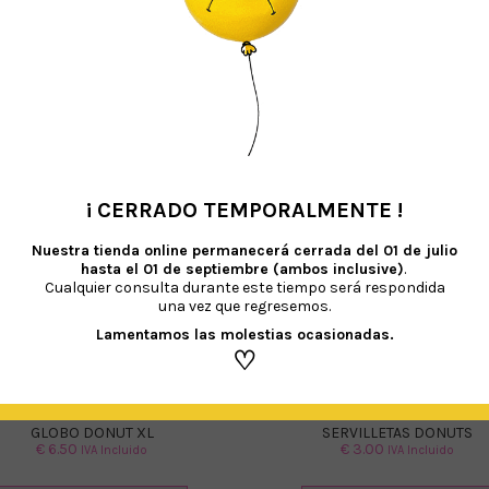
TAMBIÉN TE RECOMENDAMOS…
¡ CERRADO TEMPORALMENTE !
•
Nuestra tienda online permanecerá cerrada del
01 de julio
hasta el 01 de septiembre (ambos inclusive)
.
Cualquier consulta durante este tiempo será respondida
una vez que regresemos.
Lamentamos las molestias ocasionadas.
♡
GLOBO DONUT XL
SERVILLETAS DONUTS
€
6.50
€
3.00
IVA Incluido
IVA Incluido