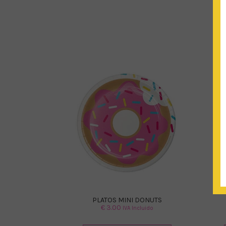
PLATOS MINI DONUTS
€
3.00
IVA Incluido