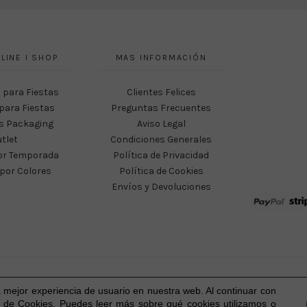
LINE I SHOP
MAS INFORMACIÓN
 para Fiestas
Clientes Felices
para Fiestas
Preguntas Frecuentes
s Packaging
Aviso Legal
tlet
Condiciones Generales
or Temporada
Política de Privacidad
por Colores
Política de Cookies
Envíos y Devoluciones
Happy Party Studio® 2023-2026 I © Todos los derechos reservados.
a mejor experiencia
de usuario
en nuestra web. Al continuar con
 de Cookies. Puedes leer más sobre qué cookies utilizamos o