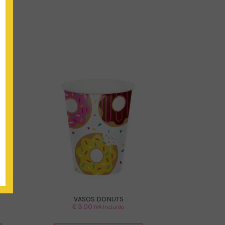
VASOS DONUTS
€
3.00
IVA Incluido