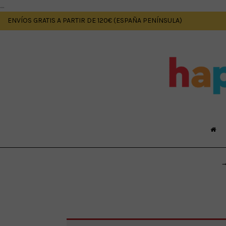
....
ENVÍOS GRATIS A PARTIR DE 120€ (ESPAÑA PENÍNSULA)
→