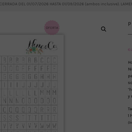
RRADA DEL 01/07/2026 HASTA 01/09/2026 (ambos inclusive). LAM
P
€
Ho
Ni
p
s
‘h
y 
Ta
1 
(I