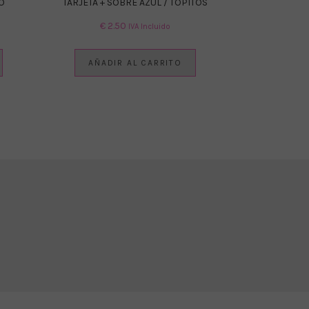
O
TARJETA + SOBRE AZUL / TOPITOS
€
2.50
IVA Incluido
AÑADIR AL CARRITO