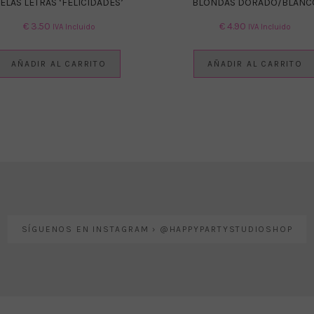
ELAS LETRAS ‘FELICIDADES’
BLONDAS DORADO/BLANC
€
3.50
€
4.90
IVA Incluido
IVA Incluido
AÑADIR AL CARRITO
AÑADIR AL CARRITO
SÍGUENOS EN INSTAGRAM › @HAPPYPARTYSTUDIOSHOP