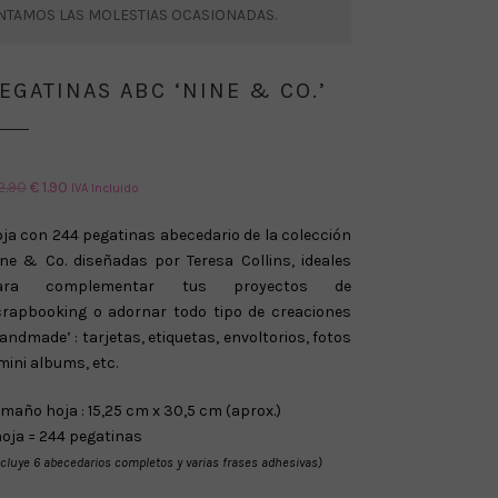
ENTAMOS LAS MOLESTIAS OCASIONADAS.
EGATINAS ABC ‘NINE & CO.’
El
El
2.90
€
1.90
IVA Incluido
precio
precio
ja con 244 pegatinas abecedario de la colección
original
actual
ne & Co. diseñadas por Teresa Collins, ideales
era:
es:
ara complementar tus proyectos de
€ 2.90.
€ 1.90.
crapbooking o adornar todo tipo de creaciones
andmade’ : tarjetas, etiquetas, envoltorios, fotos
mini albums, etc.
maño hoja : 15,25 cm x 30,5 cm (aprox.)
hoja = 244 pegatinas
ncluye 6 abecedarios completos y varias frases adhesivas)