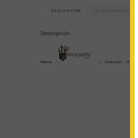
DESCRIPCIÓN
VALORACIONES (0)
Descripción
Marca :
I Colección : ‘It’s the L