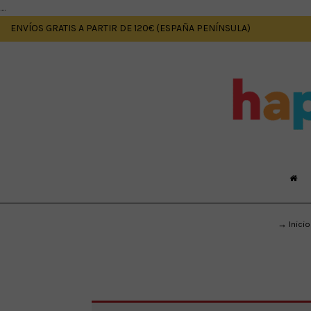
....
ENVÍOS GRATIS A PARTIR DE 120€ (ESPAÑA PENÍNSULA)
→ Inicio