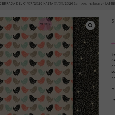
RRADA DEL 01/07/2026 HASTA 01/09/2026 (ambos inclusive). LAM
S
€
S
d
o
i
co
Me
Pa