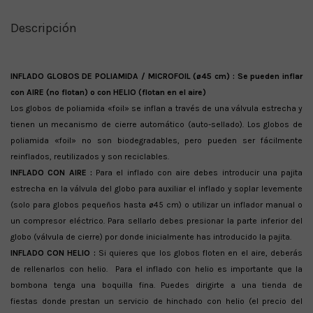
Descripción
INFLADO GLOBOS DE POLIAMIDA / MICROFOIL (ø45 cm) : Se pueden inflar
con AIRE (no flotan) o con HELIO (flotan en el aire)
Los globos de poliamida «foil» se inflan a través de una válvula estrecha y
tienen un mecanismo de cierre automático (auto-sellado). Los globos de
poliamida «foil» no son biodegradables, pero pueden ser fácilmente
reinflados, reutilizados y son reciclables.
INFLADO CON AIRE :
Para el inflado con aire debes introducir una pajita
estrecha en la válvula del globo para auxiliar el inflado y soplar levemente
(solo para globos pequeños hasta ø45 cm) o utilizar un inflador manual o
un compresor eléctrico. Para sellarlo debes presionar la parte inferior del
globo (válvula de cierre) por donde inicialmente has introducido la pajita.
INFLADO CON HELIO :
Si quieres que los globos floten en el aire, deberás
de rellenarlos con helio. Para el inflado con helio es importante que la
bombona tenga una boquilla fina. Puedes dirigirte a una tienda de
fiestas donde prestan un servicio de hinchado con helio (el precio del