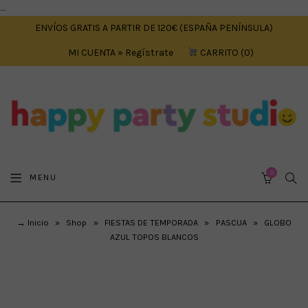
....
ENVÍOS GRATIS A PARTIR DE 120€ (ESPAÑA PENÍNSULA)
MI CUENTA » Regístrate
CARRITO
0
0
SEA
MENU
CART
→ Inicio
»
Shop
»
FIESTAS DE TEMPORADA
»
PASCUA
»
GLOBO
AZUL TOPOS BLANCOS