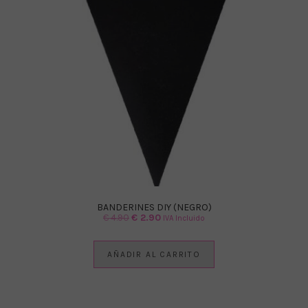
BANDERINES DIY (NEGRO)
El
El
€
4.90
€
2.90
IVA Incluido
precio
precio
original
actual
AÑADIR AL CARRITO
era:
es:
€ 4.90.
€ 2.90.