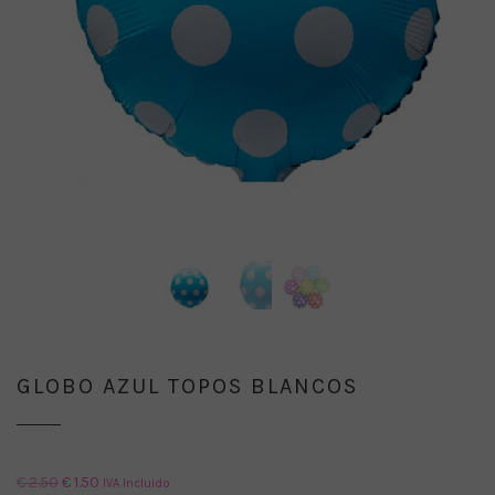
GLOBO AZUL TOPOS BLANCOS
El
El
€
2.50
€
1.50
IVA Incluido