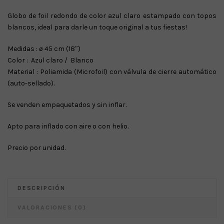
precio
precio
Globo de foil redondo de color azul claro estampado con topos
original
actual
blancos, ideal para darle un toque original a tus fiestas!
era:
es:
€ 2.50.
€ 1.50.
Medidas : ø 45 cm (18″)
Color : Azul claro / Blanco
Material : Poliamida (Microfoil) con válvula de cierre automático
(auto-sellado).
Se venden empaquetados y sin inflar.
Apto para inflado con aire o con helio.
Precio por unidad.
DESCRIPCIÓN
VALORACIONES (0)