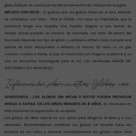
globo (válvula de cierre) por donde inicialmente has introducido la pajita.
INFLADO CON HELIO :
Si quieres que los globos floten en el aire, deberás
de rellenarlos con helio. Para el inflado con helio es importante que la
bombona tenga una boquilla fina. Puedes dirigirte a una tienda de
fiestas donde prestan un servicio de hinchado con helio (el precio del
hinchado depende del tipo de globo y cantidad a inflar) o bien comprar una
botella de helio desechable e inflarlos tú mismo. (El helio es un gas
incoloro, inodoro e inerte, el que no reacciona con ninguna sustancia y su
uso se encuentra homologado para la U.E. con certificado AENOR ER-
0517/1998 e ISO 14001 BVQI.)
ADVERTENCIA :
LOS GLOBOS SIN INFLAR O ROTOS PUEDEN PROVOCAR
AHOGO O ASFIXIA EN LOS NIÑOS MENORES DE 8 AÑOS.
Es necesaria en
todo momento la supervisión de un adulto.
Los globos de látex natural no son aptos para alérgicos al látex y a sus
derivados. Recomendamos mantener los globos sin hinchar fuera del
alcance de los niños y eliminar inmediatamente los globos rotos. Para