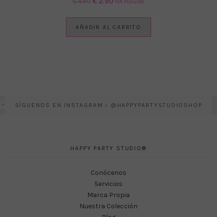
El
El
€
4.90
€
2.90
IVA Incluido
precio
precio
original
actual
AÑADIR AL CARRITO
era:
es:
€ 4.90.
€ 2.90.
SÍGUENOS EN INSTAGRAM › @HAPPYPARTYSTUDIOSHOP
HAPPY PARTY STUDIO®
Conócenos
Servicios
Marca Propia
Nuestra Colección