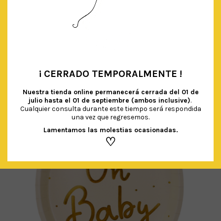
PLATOS ESTRELLA ORO
El
El
€
5.00
€
3.20
IVA Incluido
precio
precio
original
actual
AÑADIR AL CARRITO
¡ CERRADO TEMPORALMENTE !
era:
es:
•
€ 5.00.
€ 3.20.
Nuestra tienda online permanecerá cerrada del
01 de
julio hasta el 01 de septiembre (ambos inclusive)
.
Cualquier consulta durante este tiempo será respondida
una vez que regresemos.
Lamentamos las molestias ocasionadas.
♡