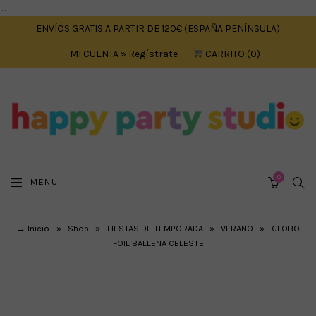
....
ENVÍOS GRATIS A PARTIR DE 120€ (ESPAÑA PENÍNSULA)
MI CUENTA » Regístrate
CARRITO
0
0
SEA
MENU
CART
→ Inicio
»
Shop
»
FIESTAS DE TEMPORADA
»
VERANO
»
GLOBO
FOIL BALLENA CELESTE