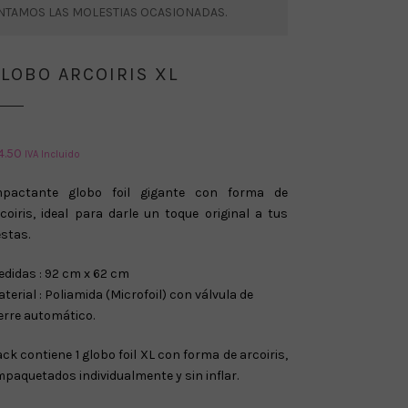
ENTAMOS LAS MOLESTIAS OCASIONADAS.
LOBO ARCOIRIS XL
4.50
IVA Incluido
mpactante globo foil gigante con forma de
coiris, ideal para darle un toque original a tus
estas.
didas : 92 cm x 62 cm
terial : Poliamida (Microfoil) con válvula de
erre automático.
ck contiene 1 globo foil XL con forma de arcoiris,
paquetados individualmente y sin inflar.