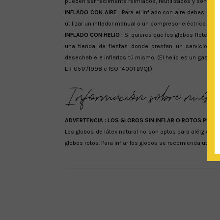
pueden ser fácilmente reinflados, reutilizados y son reci
INFLADO CON AIRE :
Para el inflado con aire debes intro
utilizar un inflador manual o un compresor eléctrico. Para 
INFLADO CON HELIO :
Si quieres que los globos floten en 
una tienda de fiestas donde prestan un servicio de 
desechable e inflarlos tú mismo. (El helio es un gas in
ER-0517/1998 e ISO 14001 BVQI.)
ADVERTENCIA :
LOS GLOBOS SIN INFLAR O ROTOS PUED
Los globos de látex natural no son aptos para alérgicos
globos rotos. Para inflar los globos se recomienda utiliza