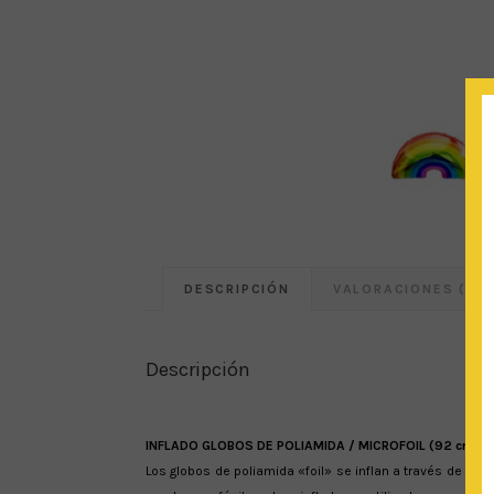
DESCRIPCIÓN
VALORACIONES (0)
Descripción
INFLADO GLOBOS DE POLIAMIDA / MICROFOIL (92 cm x 62 cm
Los globos de poliamida «foil» se inflan a través de un