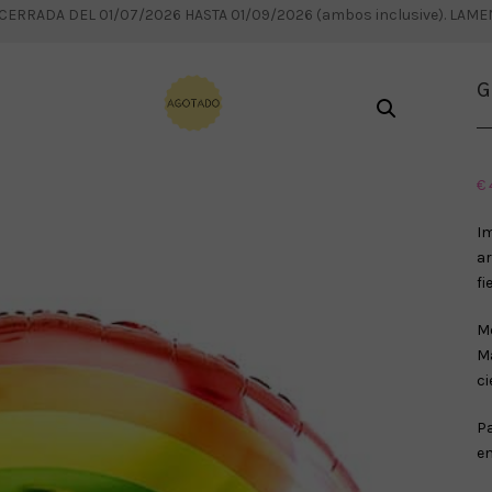
RRADA DEL 01/07/2026 HASTA 01/09/2026 (ambos inclusive). LAM
G
€
I
ar
fi
Me
Ma
ci
Pa
em