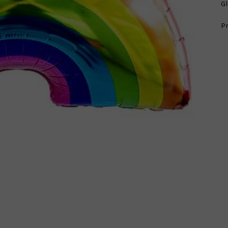
Gl
Pr