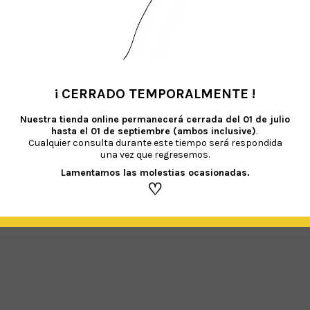
clables.
ducir una pajita estrecha en la válvula del globo para auxiliar el inflado y so
sellarlo debes presionar la parte inferior del globo (válvula de cierre) por donde i
el aire, deberás de rellenarlos con helio. Para el inflado con helio es importante
hinchado con helio (el precio del hinchado depende del tipo de globo y ca
coloro, inodoro e inerte, el que no reacciona con ninguna sustancia y su uso se
¡ CERRADO TEMPORALMENTE !
•
Nuestra tienda online permanecerá cerrada del
01 de julio
hasta el 01 de septiembre (ambos inclusive)
.
Cualquier consulta durante este tiempo será respondida
una vez que regresemos.
EN PROVOCAR AHOGO O ASFIXIA EN LOS NIÑOS MENORES DE 8 AÑOS.
Es necesa
Lamentamos las molestias ocasionadas.
♡
 al látex y a sus derivados. Recomendamos mantener los globos sin hinchar fuer
r siempre un inflador.