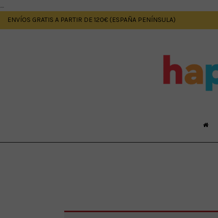
....
ENVÍOS GRATIS A PARTIR DE 120€ (ESPAÑA PENÍNSULA)