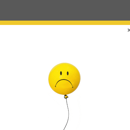
) : Se pueden inflar con AIRE (no flotan) o con HELIO (flotan en el aire)
a válvula estrecha y tienen un mecanismo de cierre automático (auto-sellado). Lo