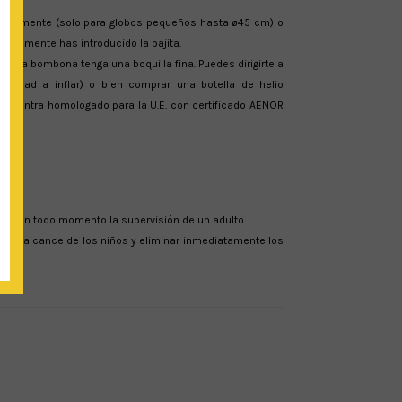
plar levemente (solo para globos pequeños hasta ø45 cm) o
nicialmente has introducido la pajita.
 que la bombona tenga una boquilla fina. Puedes dirigirte a
ntidad a inflar) o bien comprar una botella de helio
 encuentra homologado para la U.E. con certificado AENOR
ria en todo momento la supervisión de un adulto.
a del alcance de los niños y eliminar inmediatamente los