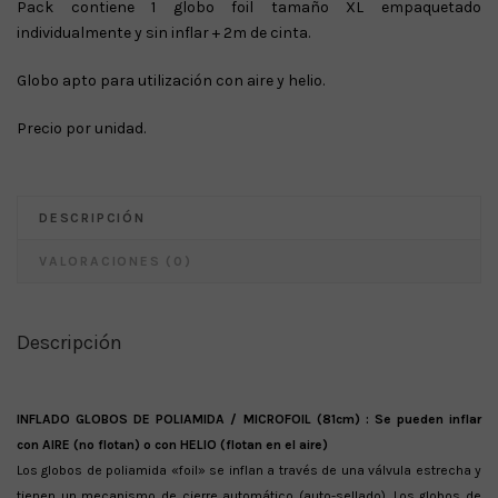
Pack contiene 1 globo foil tamaño XL empaquetado
individualmente y sin inflar + 2m de cinta.
Globo apto para utilización con aire y helio.
Precio por unidad.
DESCRIPCIÓN
VALORACIONES (0)
Descripción
INFLADO GLOBOS DE POLIAMIDA / MICROFOIL (81cm) : Se pueden inflar
con AIRE (no flotan) o con HELIO (flotan en el aire)
Los globos de poliamida «foil» se inflan a través de una válvula estrecha y
tienen un mecanismo de cierre automático (auto-sellado). Los globos de