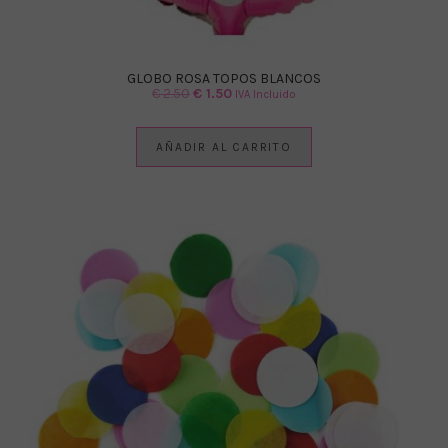
GLOBO ROSA TOPOS BLANCOS
El
El
€
2.50
€
1.50
IVA Incluido
precio
precio
original
actual
AÑADIR AL CARRITO
era:
es:
€ 2.50.
€ 1.50.