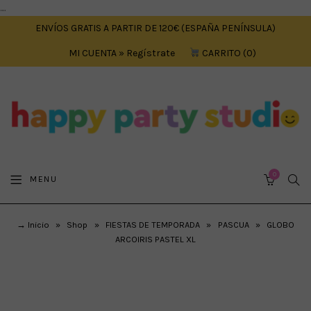
....
ENVÍOS GRATIS A PARTIR DE 120€ (ESPAÑA PENÍNSULA)
MI CUENTA » Regístrate
CARRITO
0
0
SEA
MENU
CART
→ Inicio
»
Shop
»
FIESTAS DE TEMPORADA
»
PASCUA
»
GLOBO
ARCOIRIS PASTEL XL