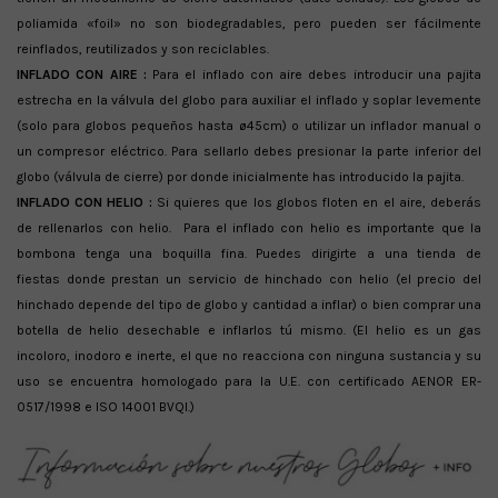
poliamida «foil» no son biodegradables, pero pueden ser fácilmente
reinflados, reutilizados y son reciclables.
INFLADO CON AIRE :
Para el inflado con aire debes introducir una pajita
estrecha en la válvula del globo para auxiliar el inflado y soplar levemente
(solo para globos pequeños hasta ø45cm) o utilizar un inflador manual o
un compresor eléctrico. Para sellarlo debes presionar la parte inferior del
globo (válvula de cierre) por donde inicialmente has introducido la pajita.
INFLADO CON HELIO :
Si quieres que los globos floten en el aire, deberás
de rellenarlos con helio. Para el inflado con helio es importante que la
bombona tenga una boquilla fina. Puedes dirigirte a una tienda de
fiestas donde prestan un servicio de hinchado con helio (el precio del
hinchado depende del tipo de globo y cantidad a inflar) o bien comprar una
botella de helio desechable e inflarlos tú mismo. (El helio es un gas
incoloro, inodoro e inerte, el que no reacciona con ninguna sustancia y su
uso se encuentra homologado para la U.E. con certificado AENOR ER-
0517/1998 e ISO 14001 BVQI.)