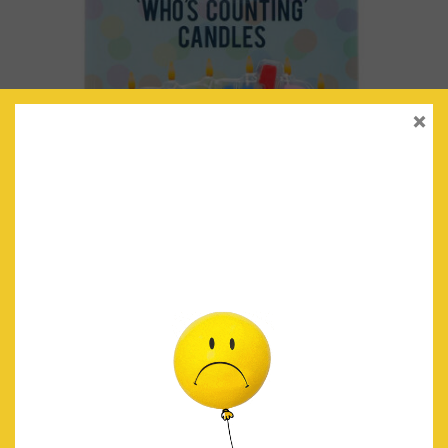
×
VELAS LETRAS ‘#YOU’RE OLD’
€
4.90
IVA Incluido