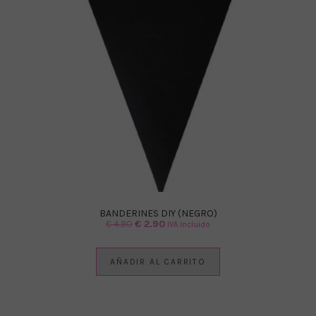
BANDERINES DIY (NEGRO)
El
El
€
4.90
€
2.90
IVA Incluido
precio
precio
original
actual
AÑADIR AL CARRITO
era:
es:
€ 4.90.
€ 2.90.