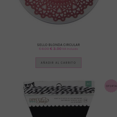
SELLO BLONDA CIRCULAR
El
El
€
6.00
€
3.00
IVA Incluido
precio
precio
original
actual
AÑADIR AL CARRITO
era:
es:
€ 6.00.
€ 3.00.