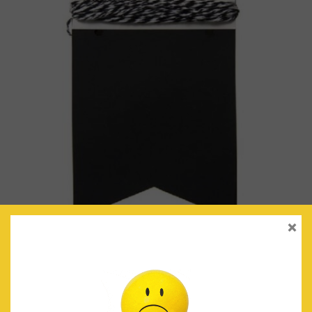
×
BANDERINES MINI (NEGRO)
€
3.90
IVA Incluido
AÑADIR AL CARRITO