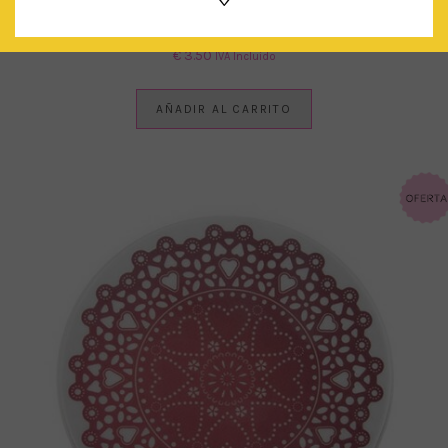
VELAS LETRAS ‘FELICIDADES’
€
3.50
IVA Incluido
AÑADIR AL CARRITO