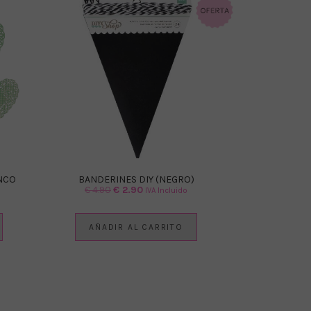
NCO
BANDERINES DIY (NEGRO)
El
El
€
4.90
€
2.90
IVA Incluido
precio
precio
original
actual
AÑADIR AL CARRITO
era:
es:
€ 4.90.
€ 2.90.