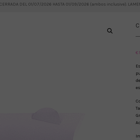
RRADA DEL 01/07/2026 HASTA 01/09/2026 (ambos inclusive). LAM
C
€
Es
p
de
es
Co
Ta
Gr
Ac
Im