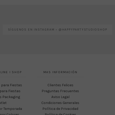
SÍGUENOS EN INSTAGRAM › @HAPPYPARTYSTUDIOSHOP
LINE I SHOP
MAS INFORMACIÓN
 para Fiestas
Clientes Felices
para Fiestas
Preguntas Frecuentes
s Packaging
Aviso Legal
tlet
Condiciones Generales
or Temporada
Política de Privacidad
por Colores
Política de Cookies