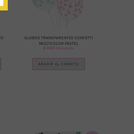
DO
GLOBOS TRANSPARENTES CONFETTI
MULTICOLOR PASTEL
€
4.90
IVA Incluido
AÑADIR AL CARRITO