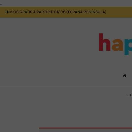
....
ENVÍOS GRATIS A PARTIR DE 120€ (ESPAÑA PENÍNSULA)
→ I