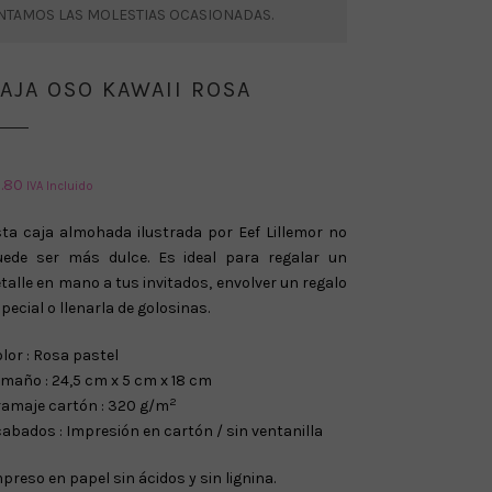
ENTAMOS LAS MOLESTIAS OCASIONADAS.
AJA OSO KAWAII ROSA
1.80
IVA Incluido
ta caja almohada ilustrada por Eef Lillemor no
uede ser más dulce. Es ideal para regalar un
talle en mano a tus invitados, envolver un regalo
pecial o llenarla de golosinas.
lor : Rosa pastel
maño : 24,5 cm x 5 cm x 18 cm
2
amaje cartón : 320 g/m
abados : Impresión en cartón / sin ventanilla
preso en papel sin ácidos y sin lignina.