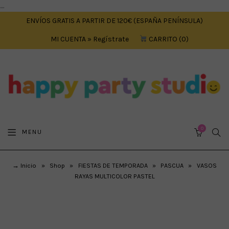
....
ENVÍOS GRATIS A PARTIR DE 120€ (ESPAÑA PENÍNSULA)
MI CUENTA » Regístrate
CARRITO
0
0
SEA
MENU
CART
→ Inicio
»
Shop
»
FIESTAS DE TEMPORADA
»
PASCUA
»
VASOS
RAYAS MULTICOLOR PASTEL