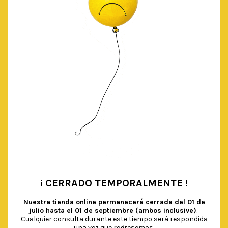
precio
precio
original
actual
AÑADIR AL CARRITO
era:
es:
€ 2.50.
€ 1.50.
¡ CERRADO TEMPORALMENTE !
•
Nuestra tienda online permanecerá cerrada del
01 de
julio hasta el 01 de septiembre (ambos inclusive)
.
Cualquier consulta durante este tiempo será respondida
una vez que regresemos.