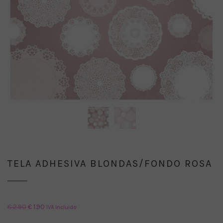
TELA ADHESIVA BLONDAS/FONDO ROSA
El
El
€
2.90
€
1.90
IVA Incluido
precio
precio