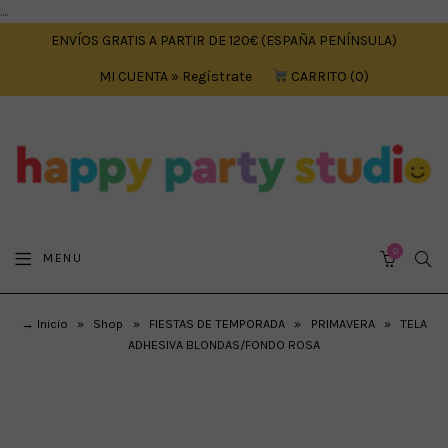
....
ENVÍOS GRATIS A PARTIR DE 120€ (ESPAÑA PENÍNSULA)
MI CUENTA » Regístrate
CARRITO
0
0
SEA
MENU
CART
→ Inicio
»
Shop
»
FIESTAS DE TEMPORADA
»
PRIMAVERA
»
TELA
ADHESIVA BLONDAS/FONDO ROSA