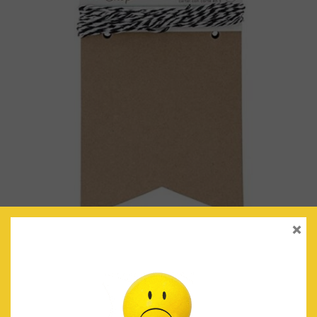
×
BANDERINES MINI (KRAFT)
€
3.90
IVA Incluido
AÑADIR AL CARRITO