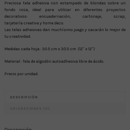
Preciosa tela adhesiva con estampado de blondas sobre un
original
actual
fondo rosa, ideal para utilizar en diferentes proyectos
era:
es:
decorativos: encuadernación, cartonaje, scrap,
€ 2.90.
€ 1.90.
tarjetería creativa y home deco.
Las telas adhesivas dan muchísimo juego y sacarán lo mejor de
tu creatividad.
Medidas cada hoja : 30.5 cm x 30.5 cm (12″ x 12″)
Material : Tela de algodón autoadhesiva libre de ácido.
Precio por unidad.
DESCRIPCIÓN
VALORACIONES (0)
Descripción