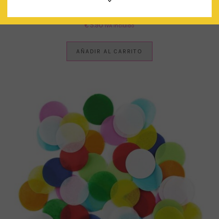
GLOBO XL CONFETTI CIRCULAR MULTICOLOR
€
5.90
IVA Incluido
AÑADIR AL CARRITO