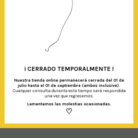
¡ CERRADO TEMPORALMENTE !
•
Nuestra tienda online permanecerá cerrada del
01 de
julio hasta el 01 de septiembre (ambos inclusive)
.
Cualquier consulta durante este tiempo será respondida
GLOBO FOIL ‘BABY’ DORADO
una vez que regresemos.
€
6.90
IVA Incluido
Lamentamos las molestias ocasionadas.
♡
AÑADIR AL CARRITO