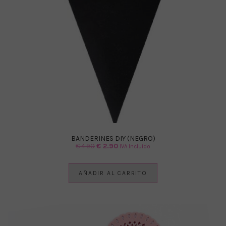
BANDERINES DIY (NEGRO)
El
El
€
4.90
€
2.90
IVA Incluido
precio
precio
original
actual
AÑADIR AL CARRITO
era:
es:
€ 4.90.
€ 2.90.