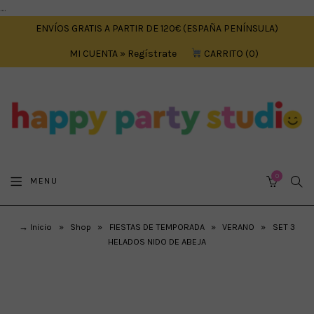
....
ENVÍOS GRATIS A PARTIR DE 120€ (ESPAÑA PENÍNSULA)
MI CUENTA » Regístrate
CARRITO
0
0
SEA
MENU
CART
→ Inicio
»
Shop
»
FIESTAS DE TEMPORADA
»
VERANO
»
SET 3
HELADOS NIDO DE ABEJA