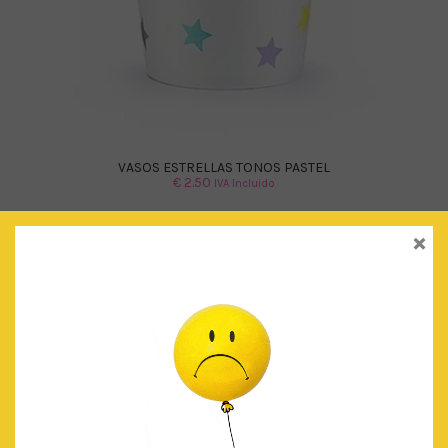
VASOS ESTRELLAS TONOS PASTEL
€
2.50
IVA Incluido
×
AÑADIR AL CARRITO