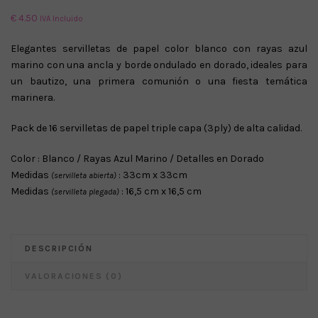
€
4.50
IVA Incluido
Elegantes servilletas de papel color blanco con rayas azul
marino
con una ancla y borde ondulado en
dorado, ideales para
un bautizo, una primera comunión o una fiesta temática
marinera.
Pack de 16 servilletas de papel triple capa (3ply) de alta calidad.
Color : Blanco / Rayas Azul Marino / Detalles en Dorado
Medidas
: 33cm x 33cm
(servilleta abierta)
Medidas
: 16,5 cm x 16,5 cm
(servilleta plegada)
DESCRIPCIÓN
VALORACIONES (0)