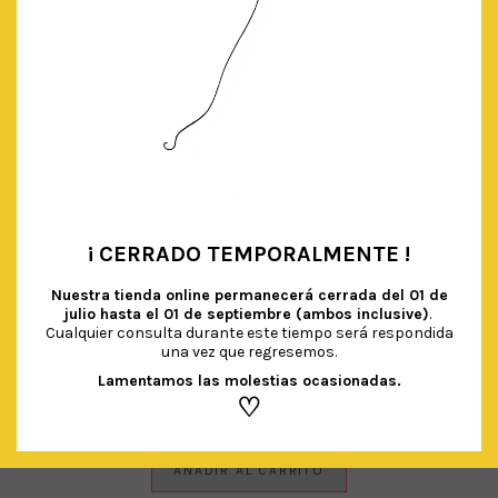
¡ CERRADO TEMPORALMENTE !
•
Nuestra tienda online permanecerá cerrada del
01 de
julio hasta el 01 de septiembre (ambos inclusive)
.
Cualquier consulta durante este tiempo será respondida
una vez que regresemos.
Lamentamos las molestias ocasionadas.
GUIRNALDA DORADA ‘CELEBRATE’
♡
€
4.90
IVA Incluido
AÑADIR AL CARRITO