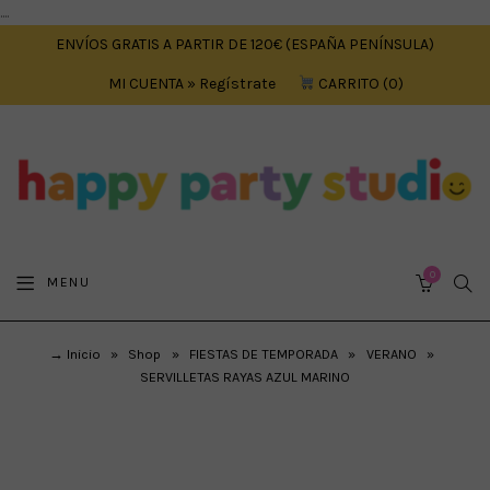
....
ENVÍOS GRATIS A PARTIR DE 120€ (ESPAÑA PENÍNSULA)
MI CUENTA » Regístrate
CARRITO
0
0
SEA
MENU
CART
→ Inicio
»
Shop
»
FIESTAS DE TEMPORADA
»
VERANO
»
SERVILLETAS RAYAS AZUL MARINO