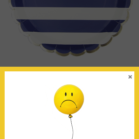
PLATOS RAYAS AZUL MARINO
×
€
4.50
IVA Incluido
AÑADIR AL CARRITO