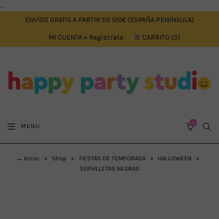
....
ENVÍOS GRATIS A PARTIR DE 120€ (ESPAÑA PENÍNSULA)
MI CUENTA » Regístrate
CARRITO
0
0
SEA
MENU
CART
→ Inicio
»
Shop
»
FIESTAS DE TEMPORADA
»
HALLOWEEN
»
SERVILLETAS NEGRAS