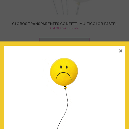
GLOBOS TRANSPARENTES CONFETTI MULTICOLOR PASTEL
€
4.90
IVA Incluido
AÑADIR AL CARRITO
×