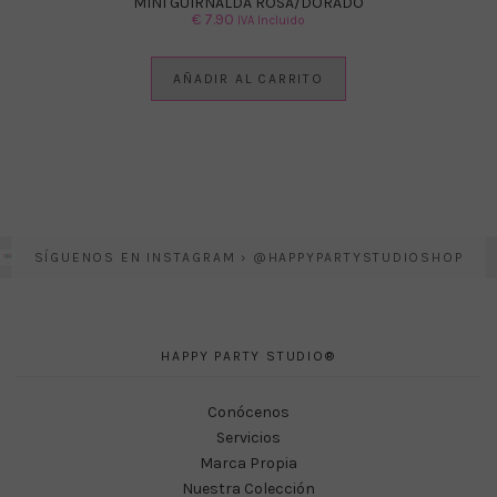
MINI GUIRNALDA ROSA/DORADO
€
7.90
IVA Incluido
AÑADIR AL CARRITO
SÍGUENOS EN INSTAGRAM › @HAPPYPARTYSTUDIOSHOP
HAPPY PARTY STUDIO®
Conócenos
Servicios
Marca Propia
Nuestra Colección