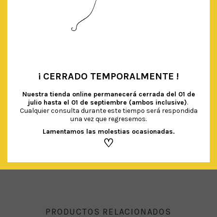
¡ CERRADO TEMPORALMENTE !
•
Nuestra tienda online permanecerá cerrada del
01 de
julio hasta el 01 de septiembre (ambos inclusive)
.
GLOBO SIRENA XL (96cm)
€
6.90
Cualquier consulta durante este tiempo será respondida
IVA Incluido
una vez que regresemos.
Lamentamos las molestias ocasionadas.
AÑADIR AL CARRITO
♡
PRODUCTOS RELACIONADOS