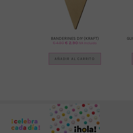
BANDERINES DIY (KRAFT)
GU
El
El
€
4.90
€
2.90
IVA Incluido
precio
precio
original
actual
AÑADIR AL CARRITO
era:
es:
€ 4.90.
€ 2.90.