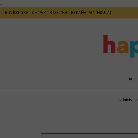
....
ENVÍOS GRATIS A PARTIR DE 120€ (ESPAÑA PENÍNSULA)
→ Inicio
»