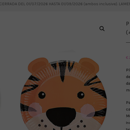
RRADA DEL 01/07/2026 HASTA 01/09/2026 (ambos inclusive). LAM
P
(
€
P
de
da
má
Pa
ca
Me
In
ti