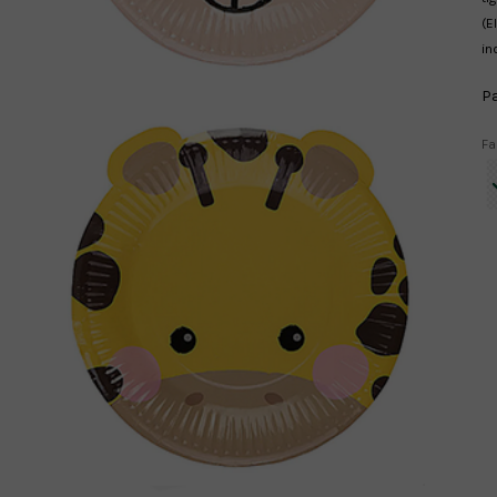
(E
in
Pa
Fa