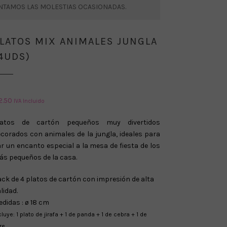
ENTAMOS LAS MOLESTIAS OCASIONADAS.
LATOS MIX ANIMALES JUNGLA
4UDS)
2.50
IVA Incluido
latos de cartón pequeños muy divertidos
corados con animales de la jungla, ideales para
r un encanto especial a la mesa de fiesta de los
s pequeños de la casa.
ck de 4 platos de cartón con impresión de alta
lidad.
didas : ø 18 cm
cluye: 1 plato de jirafa + 1 de panda + 1 de cebra + 1 de
gre