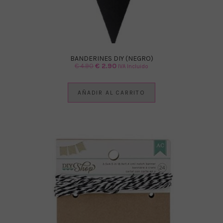
BANDERINES DIY (NEGRO)
El
El
€
4.90
€
2.90
IVA Incluido
precio
precio
original
actual
AÑADIR AL CARRITO
era:
es:
€ 4.90.
€ 2.90.