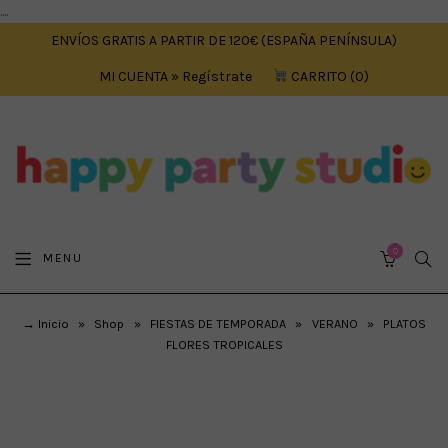
....
ENVÍOS GRATIS A PARTIR DE 120€ (ESPAÑA PENÍNSULA)
MI CUENTA » Regístrate
CARRITO
0
0
SEA
MENU
CART
→ Inicio
»
Shop
»
FIESTAS DE TEMPORADA
»
VERANO
»
PLATOS
FLORES TROPICALES